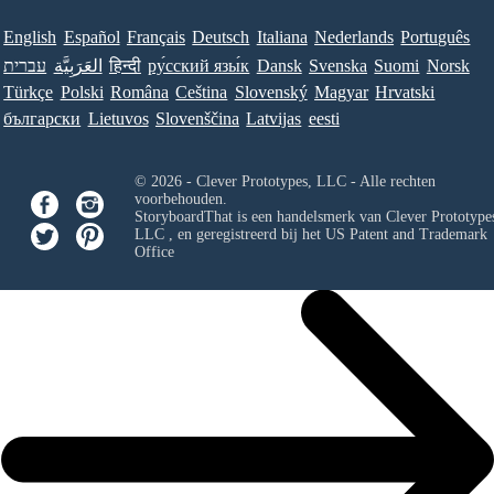
English
Español
Français
Deutsch
Italiana
Nederlands
Português
עברית
العَرَبِيَّة
हिन्दी
ру́сский язы́к
Dansk
Svenska
Suomi
Norsk
Türkçe
Polski
Româna
Ceština
Slovenský
Magyar
Hrvatski
български
Lietuvos
Slovenščina
Latvijas
eesti
© 2026 - Clever Prototypes, LLC - Alle rechten
voorbehouden.
StoryboardThat is een handelsmerk van
Clever Prototypes
LLC
, en geregistreerd bij het US Patent and Trademark
Office