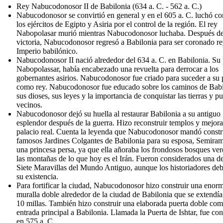
Rey Nabucodonosor II de Babilonia (634 a. C. - 562 a. C.)
Nabucodonosor se convirtió en general y en el 605 a. C. luchó co
los ejércitos de Egipto y Asiria por el control de la región. El rey
Nabopolasar murió mientras Nabucodonosor luchaba. Después de
victoria, Nabucodonosor regresó a Babilonia para ser coronado re
Imperio babilónico.
Nabucodonosor II nació alrededor del 634 a. C. en Babilonia. Su 
Nabopolassar, había encabezado una revuelta para derrocar a los
gobernantes asirios. Nabucodonosor fue criado para suceder a su 
como rey. Nabucodonosor fue educado sobre los caminos de Babi
sus dioses, sus leyes y la importancia de conquistar las tierras y p
vecinos.
Nabucodonosor dejó su huella al restaurar Babilonia a su antiguo
esplendor después de la guerra. Hizo reconstruir templos y mejora
palacio real. Cuenta la leyenda que Nabucodonosor mandó constru
famosos Jardines Colgantes de Babilonia para su esposa, Semiram
una princesa persa, ya que ella añoraba los frondosos bosques ver
las montañas de lo que hoy es el Irán. Fueron considerados una de
Siete Maravillas del Mundo Antiguo, aunque los historiadores de
su existencia.
Para fortificar la ciudad, Nabucodonosor hizo construir una enor
muralla doble alrededor de la ciudad de Babilonia que se extendía
10 millas. También hizo construir una elaborada puerta doble co
entrada principal a Babilonia. Llamada la Puerta de Ishtar, fue con
en 575 a. C.