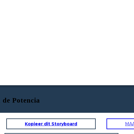
 de Potencia
Kopieer dit Storyboard
MA