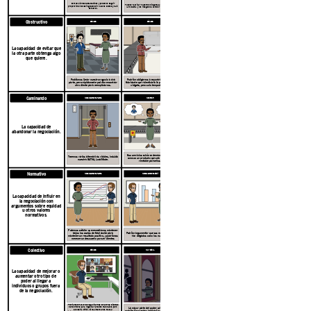
Somos clientes establecidos y podemos seguir
Pueden fabricar nuestros widgets para nosotros, sin
proporcionándoles ingresos sin nuevos costos y bajo
la molestia y los riesgos de cambiar de fabricante.
esfuerzo.
Obstructivo
DÉBILES
DÉBILES
La capacidad de evitar que
la otra parte obtenga algo
que quiere.
Podríamos llevar nuestro negocio a otra
Podrían obligarnos a encontrar un nuevo
parte, pero rápidamente podrían encontrar
fabricante que ralentizaría la producción de
otro cliente para reemplazarnos.
widgets, pero solo temporalmente.
Caminando
Moderadamente fuerte
MODERAR
La capacidad de
abandonar la negociación.
Sus servicios están en demanda, pero no
Tenemos varias alternativas viables, incluida
conozco un producto que sea igualmente
nuestra BATNA, LocalMade.
rentable para ellos.
Normativo
Moderadamente fuerte
Moderadamente débil
La capacidad de influir en
la negociación con
argumentos sobre equidad
u otros valores
normativos.
Podemos señalar que necesitamos mantener
bajos los costos de fabricación para
Podrían argumentar que sus márgenes son
mantener un resultado positivo, y podríamos
tan delgados como los nuestros.
merecer un descuento por ser clientes
conscientes.
Colectivo
DÉBILES
MUY DÉBIL
La capacidad de mejorar o
aumentar otro tipo de
poder al llegar a
individuos o grupos fuera
de la negociación.
Podríamos tratar de organizarnos con otros clientes
de Fabricorp para negociar precios más bajos, pero
La mayor parte del poder colectivo que
eso sería difícil. Si realmente nos tratan
podrían aprovechar implicaría una colusión o