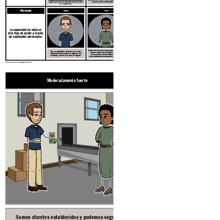
injustamente, podemos estar seguros de decírselo a
interferencia anticompetitiva ilegal.
la gente, pero eso no es algo que podamos plantear
en la negociación.
Personal
MODERAR
FUERTE
La capacidad de mejorar
otro tipo de poder a través
de cualidades personales.
NextWidget
Fabricor
Susan tiene mucha experiencia negociando y
Soy un negociador decente, pero trato
siempre sentí que estaba al mando de la
demasiado de complacer a la gente. Sin
conversación cuando hablamos. Ella es
embargo, conozco muy bien el negocio.
extremadamente competente y conocedora.
Create your own at Storyboard That
Moderadamente fuerte
Moderadamente fuer
Somos clientes establecidos y podemos seguir