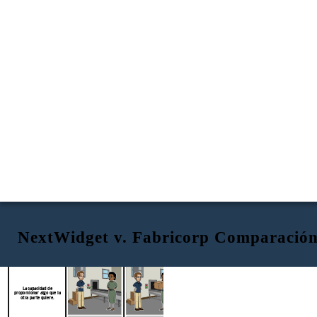
NextWidget v. Fabricorp Comparación
NextWidget
Fabricorp
Constructivo
Moderadamente fuerte
Moderadamente fuerte
La capacidad de
proporcionar algo que la
otra parte quiere.