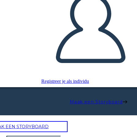
Registreer je als individu
Maak een Storyboard
AK EEN STORYBOARD