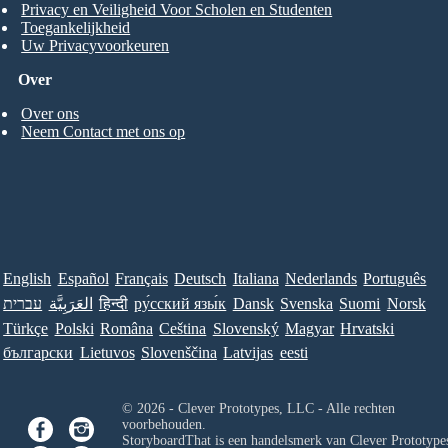
Privacy en Veiligheid Voor Scholen en Studenten
Toegankelijkheid
Uw Privacyvoorkeuren
Over
Over ons
Neem Contact met ons op
English
Español
Français
Deutsch
Italiana
Nederlands
Português
עברית
العَرَبِيَّة
हिन्दी
ру́сский язы́к
Dansk
Svenska
Suomi
Norsk
Türkçe
Polski
Româna
Ceština
Slovenský
Magyar
Hrvatski
български
Lietuvos
Slovenščina
Latvijas
eesti
© 2026 - Clever Prototypes, LLC - Alle rechten
voorbehouden.
StoryboardThat is een handelsmerk van
Clever Prototypes