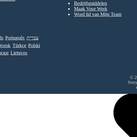
Bedrijfsmiddelen
Maak Voor Werk
Word lid van Mijn Team
ds
Português
עברית
Norsk
Türkçe
Polski
рски
Lietuvos
© 2
Stor