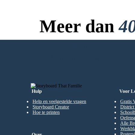
Meer dan
40
Geen Downloads, Geen
MAAK MIJN EERSTE STORYBOA
Hulp
Voor L
Help en veelgestelde vragen
Gratis 
Storyboard Creator
Distric
Hoe te printen
Schoolb
Oefense
Alle Br
Werkbl
Posters
Over