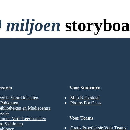
 miljoen
storyboa
 Creditcard en Geen Login 
RD
eraren
Voor Studenten
Versie Voor Docenten
Mijn Klaslokaal
t Pakketten
Photos For Class
ibliotheken en Mediacentra
ssies
Voor Teams
onnen Voor Leerkrachten
ad Sjablonen
Gratis Proefversie Voor Teams
jablonen