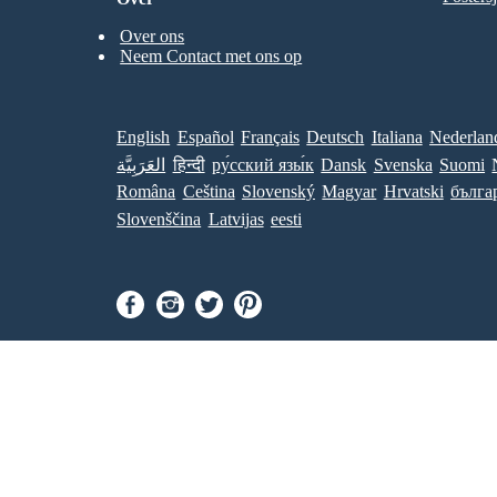
Over ons
Neem Contact met ons op
English
Español
Français
Deutsch
Italiana
Nederlan
العَرَبِيَّة
हिन्दी
ру́сский язы́к
Dansk
Svenska
Suomi
Româna
Ceština
Slovenský
Magyar
Hrvatski
бълга
Slovenščina
Latvijas
eesti