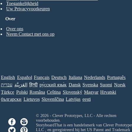
Toegankelijkheid
Uw Privacyvoorkeuren
Over
Over ons
Neem Contact met ons op
English
Español
Français
Deutsch
Italiana
Nederlands
Português
עברית
العَرَبِيَّة
हिन्दी
ру́сский язы́к
Dansk
Svenska
Suomi
Norsk
Türkçe
Polski
Româna
Ceština
Slovenský
Magyar
Hrvatski
български
Lietuvos
Slovenščina
Latvijas
eesti
© 2026 - Clever Prototypes, LLC - Alle rechten
voorbehouden.
StoryboardThat is een handelsmerk van
Clever Prototypes
LLC
, en geregistreerd bij het US Patent and Trademark