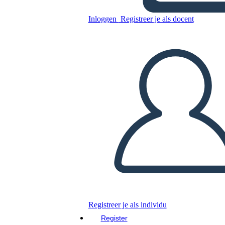
Poder de Negociación en
Acción
Inloggen
Registreer je als docent
Kopieer dit Storyboard
MAAK EEN STORYBOARD
DIAVOORSTELLING AFSPELEN
LEES MIJ VOOR
Registreer je als individu
Register