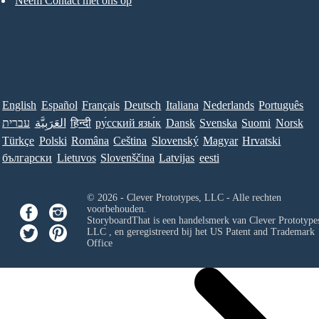
Neem Contact met ons op
English
Español
Français
Deutsch
Italiana
Nederlands
Português
עברית
العَرَبِيَّة
हिन्दी
ру́сский язы́к
Dansk
Svenska
Suomi
Norsk
Türkçe
Polski
Româna
Ceština
Slovenský
Magyar
Hrvatski
български
Lietuvos
Slovenščina
Latvijas
eesti
© 2026 - Clever Prototypes, LLC - Alle rechten
voorbehouden.
StoryboardThat is een handelsmerk van
Clever Prototypes
LLC
, en geregistreerd bij het US Patent and Trademark
Office