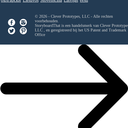
български
Lietuvos
Slovenščina
Latvijas
eesti
© 2026 - Clever Prototypes, LLC - Alle rechten
voorbehouden.
StoryboardThat is een handelsmerk van
Clever Prototypes
LLC
, en geregistreerd bij het US Patent and Trademark
Office