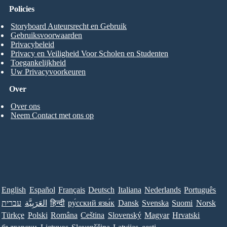
Policies
Storyboard Auteursrecht en Gebruik
Gebruiksvoorwaarden
Privacybeleid
Privacy en Veiligheid Voor Scholen en Studenten
Toegankelijkheid
Uw Privacyvoorkeuren
Over
Over ons
Neem Contact met ons op
English
Español
Français
Deutsch
Italiana
Nederlands
Português
עברית
العَرَبِيَّة
हिन्दी
ру́сский язы́к
Dansk
Svenska
Suomi
Norsk
Türkçe
Polski
Româna
Ceština
Slovenský
Magyar
Hrvatski