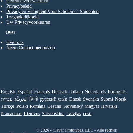
Gebruiksvoorwaarden
Privacybeleid
Privacy en Veiligheid Voor Scholen en Studenten
Toegankelijkheid
Uw Privacyvoorkeuren
Over
Over ons
Neem Contact met ons op
English
Español
Français
Deutsch
Italiana
Nederlands
Português
עברית
العَرَبِيَّة
हिन्दी
ру́сский язы́к
Dansk
Svenska
Suomi
Norsk
Türkçe
Polski
Româna
Ceština
Slovenský
Magyar
Hrvatski
български
Lietuvos
Slovenščina
Latvijas
eesti
© 2026 - Clever Prototypes, LLC - Alle rechten