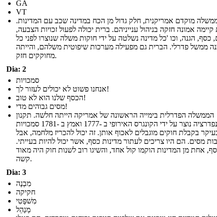
GA
VT
משלה מוקדם אמריקנית, חלק גדול מן הכח במדינה שכב עם המדינות.
קיימה אמונה חזקה בניהול ענייניהם. ברית יכולה לפעול זכויות הצבעה,
 כסף, הגנה, וכו 'כל מדינה נשלטה על ידי חוקות משלה שנוצרו לפני כל
ה ממשל פדרלי. הברית גם מפעילה מערכות שיפוטית משלהם, והייתה
מחוקקים חזק.
Dia: 2
סמכויות
אנחנו פשוט לא יכולים לעזור לך!
הכסף שלנו הוא לא טוב!
מסים גבוהים מדי!
הממשלה הפדרלית בימייה הראשונה של אמריקה הייתה חלשה. תקנון
הקונפדרציה נוצר על ידי הקונגרס האירופי ב -1777 ואמץ ב -1781 סמכויות
עיקר בקבלת חוקים מוגבלים לאכוף אותן. זה יכול להכריז מלחמה, אבל
ות מסים. הם היו צריכים לעתור מדינות כסף, אשר יכול להיות בעייתי.
סף, אחת מן המדינות הוקמו קול אחד, והשיגו רוב לשנות חוק היה מאוד
קשה.
Dia: 3
מִבְנֶה
חקיקה
מִשׁפָּטִי
מְנַהֵל