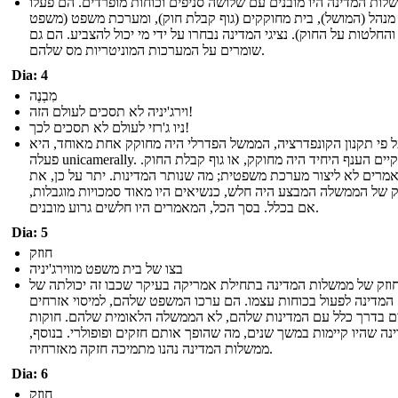
לות המדינה היו מובנים עם שלושה סניפים וכוחות מופרדים. הם פעלו
נהל (המושל), בית מחוקקים (גוף קבלת חוק), ומערכת משפט (משפט
והחלטות על החוק). נציגי המדינה נבחרו על ידי מי יכול להצביע. הם גם
שומרים על המערכות המוניטריות מס שלהם.
Dia: 4
מִבְנֶה
וירג'יניה לא תסכים לעולם הזה!
ניו ג'רזי לעולם לא תסכים לכך!
 פי תקנון הקונפדרציה, הממשל הפדרלי היה מחוקק אחת מאוחד, היא
פעלה unicamerally. וקיים הענף היחיד היה מחוקק, או גוף קבלת החוק.
מרים לא ליצור מערכת משפטית; מה שנותר המדינות. יתר על כן, את
 של הממשלה המבצע היה חלש, כנשיאים היו מאוד סמכויות מוגבלות,
אם בכלל. בסך הכל, המאמרים היו חלשים גרוע מובנים.
Dia: 5
חוזק
בצו של בית משפט מווירג'יניה
וזק של ממשלות המדינה בתחילת אמריקה בעיקר שכבו זה יכולתה של
המדינה לפעול בכוחות עצמו. הם ערכו המשפט שלהם, למיסוי אזרחים
ם בדרך כלל עם המדינות שלהם, לא הממשלה הלאומית שלהם. חוקות
נה שהיו קיימות במשך שנים, מה שהופך אותם חזקים ופופולרי. בנוסף,
ממשלות המדינה נהנו מתמיכה חזקה מאזרחיה.
Dia: 6
חוזק