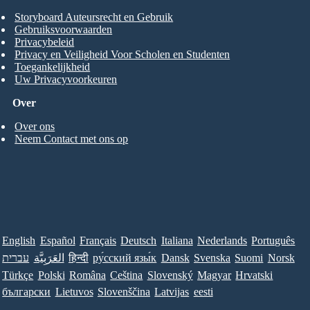
Storyboard Auteursrecht en Gebruik
Gebruiksvoorwaarden
Privacybeleid
Privacy en Veiligheid Voor Scholen en Studenten
Toegankelijkheid
Uw Privacyvoorkeuren
Over
Over ons
Neem Contact met ons op
English
Español
Français
Deutsch
Italiana
Nederlands
Português
Norsk
Suomi
Svenska
Dansk
ру́сский язы́к
हिन्दी
العَرَبِيَّة
עברית
Türkçe
Polski
Româna
Ceština
Slovenský
Magyar
Hrvatski
български
Lietuvos
Slovenščina
Latvijas
eesti