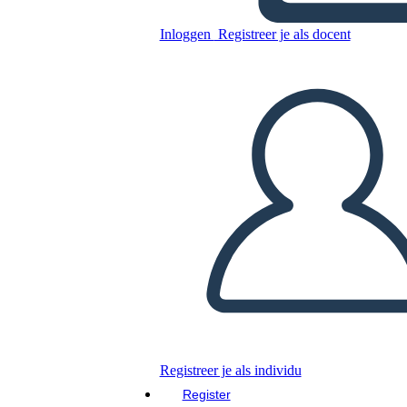
Inloggen
Registreer je als docent
ממשלות המדינה מול תקנון
הקונפדרציה - פדרליזם
Kopieer dit Storyboard
MAAK EEN STORYBOARD
DIAVOORSTELLING AFSPELEN
LEES MIJ VOOR
Registreer je als individu
Register