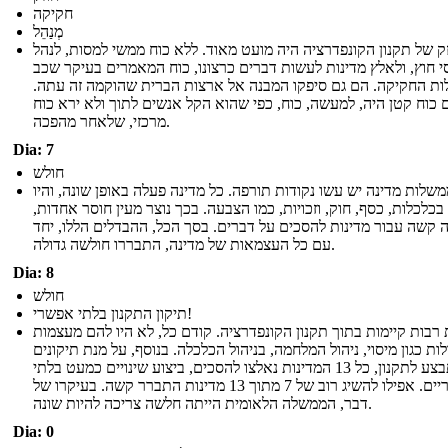
חקיקה
מְנַהֵל
ק של תקנון הקונפדרציה היה מועט מאוד. ללא כוח ממשי למסות, לנהל
י חוץ, ולאלץ מדינות לעשות דברים כרצונו, כוח המאמרים בעיקר שכב
לות החקיקה. הם גם סיפקו המבנה אל ארצות הברית שהוקמה זה עתה.
 כוח קטן היה, למעשה, כוח, כפי שהוא הקל אנשים לתוך ולא ירא כוח
מרכזי, שלאחר מהפכה.
Dia: 7
חולש
שלות מדינה יש עשו נקודות תורפה. כל מדינה פעלה באופן שונה, והיו
 בכלכלות, כסף, חוק, וזכויות, כמו הצבעה. בכך נוצר מעין חוסר אחדות,
ה קשה עבור מדינות להסכים על דברים. בסך הכל, ההבדלים הללו, יחד
עם כל העצמאות של מדינה, התבררו חולשה גדולה.
Dia: 8
חולש
תיקון התקנון בלתי אפשרי!
רבות קיימות בתוך תקנון הקונפדרציה. קודם כל, לא היו להם מעצמות
לות כגון מיסוי, ניהול המלחמה, בניהול הכלכלה. בנוסף, על מנת תיקונים
להתבצע לתקנון, כל 13 המדינות נאלצו להסכים, ביצוע שינויים כמעט בלתי
אפשריים. אפילו להשיג רוב של 7 מתוך 13 מדינות התברר קשה. בעיקרו של
דבר, הממשלה הלאומית הייתה חלשה צריכה להיות שונה.
Dia: 0