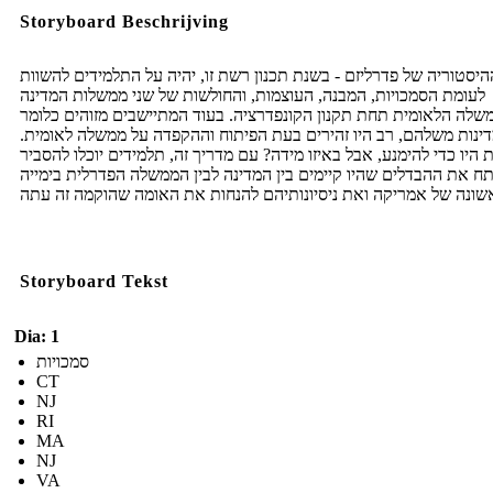
Storyboard Beschrijving
היסטוריה של פדרליזם - בשנת תכנון רשת זו, יהיה על התלמידים להשוות
לעומת הסמכויות, המבנה, העוצמות, והחולשות של שני ממשלות המדינה
שלה הלאומית תחת תקנון הקונפדרציה. בעוד המתיישבים מזוהים כלומר
ינות משלהם, רב היו זהירים בעת הפיתוח וההקפדה על ממשלה לאומית.
 היו כדי להימנע, אבל באיזו מידה? עם מדריך זה, תלמידים יוכלו להסביר
תח את ההבדלים שהיו קיימים בין המדינה לבין הממשלה הפדרלית בימייה
Storyboard Tekst
Dia: 1
סמכויות
CT
NJ
RI
MA
NJ
VA