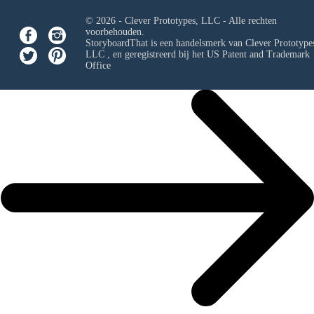
© 2026 - Clever Prototypes, LLC - Alle rechten
voorbehouden.
StoryboardThat is een handelsmerk van
Clever Prototypes
LLC
, en geregistreerd bij het US Patent and Trademark
Office