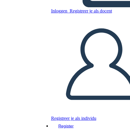
הנשיאות של רונלד רייגן -
הבחירות של 1980
Inloggen
Registreer je als docent
Kopieer dit Storyboard
MAAK EEN STORYBOARD
DIAVOORSTELLING AFSPELEN
LEES MIJ VOOR
Registreer je als individu
Register