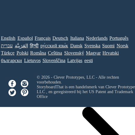
English
Español
Français
Deutsch
Italiana
Nederlands
Português
Norsk
Suomi
Svenska
Dansk
ру́сский язы́к
हिन्दी
العَرَبِيَّة
עברית
Türkçe
Polski
Româna
Ceština
Slovenský
Magyar
Hrvatski
български
Lietuvos
Slovenščina
Latvijas
eesti
© 2026 - Clever Prototypes, LLC - Alle rechten
voorbehouden.
StoryboardThat is een handelsmerk van
Clever Prototypes
LLC
, en geregistreerd bij het US Patent and Trademark
Office