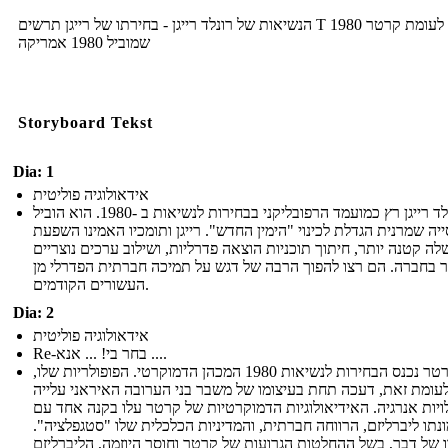
הנשיאות של רונלד רייגן - בחירתו של רייגן תרשים T 1980 לעומת קרטר
שמוביל 1980 אמריקה
Storyboard Tekst
Dia: 1
אידאולוגיה פוליטית
רונלד רייגן רץ כמועמד הרפובליקני בבחירות לנשיאות ב -1980. הוא הוביל
יה שמרנית הגדלת לכינוי "הימין החדש". רייגן ותומכיו האמינו השפעת
ה קטנה יותר, חיתוך תוכניות הוצאה פדרליות, ושילוב ערכים נוצריים
ר בחברה. הם רצו להפוך הרבה של דגש על תמיכה חברתית הפדרלי מן
העשורים הקודמים.
Dia: 2
אידאולוגיה פוליטית
Re-בחר בי! ... אנא ....
ג'ימי קרטר נכנס הבחירות לנשיאות 1980 המכהן הדמוקרטי. הפופולריות שלו,
עומת זאת, דעכה תחת בעיצומו של משבר בני הערובה האיראני עלייה
ויות אנרגיה. האידיאולוגיות הדמוקרטיות של קרטר עלו בקנה אחד עם
נתו ליברליזם, הרווחה חברתית, והמדיניות הכלכלית שלו "סטגפלציה".
 של דבר, בשל ההחלטות הגרועות של קרטר וחוסר היוזמה, הליברליזם