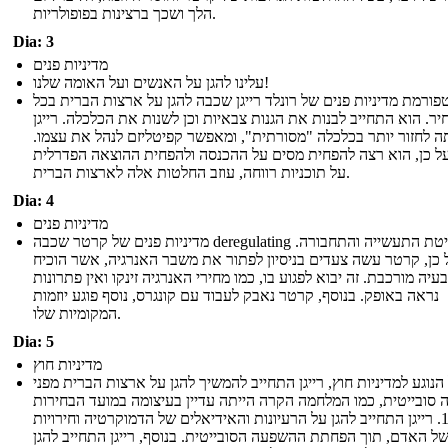
הלך ושכך ברצינות בפופולריות.
Dia: 3
מדיניות פנים
עלינו להגן על האנשים ועל האומה שלנו!
פורמת מדיניות פנים של רונלד רייגן שכבה להגן על ארצות הברית בכל
ר. הוא התחייב לבנות את הגנות צבאיות וכן לשנות את הכלכלה. רייגן
 לחזור יותר בכלכלה "מסורתית", ומאפשר קפיטליזם לנהל את עצמו.
ל כן, הוא רצה להפחית מסים על ההכנסה ולהפחית ההוצאה הפדרלית
על תוכניות רווחה, עוזב החלטות אלה לארצות הברית.
Dia: 4
מדיניות פנים
מדיניות פנים של קרטר שכבה deregulating שליטת התעשייה והתחבורה.
 כן, קרטר עשה צעדים בניסיון לפתור את משבר האנרגיה, אשר הוכיח
עיה מורכבת. זה יבוא לפגוע בו, כמו מחירי האנרגיה זינקו ואין פתרונות
נראה באופק. בנוסף, קרטר נאבק לעבוד עם קונגרס, נוסף פוגע יוזמות
המקומיות שלו.
Dia: 5
מדיניות חוץ
הנוגע למדיניות חוץ, רייגן התחייב להמשיך להגן על ארצות הברית מפני
סובייטית, כמו המלחמה הקרה הייתה עדיין בעיצומה במועד הבחירות
1980. רייגן התחייב להגן על הרעיונות והאידיאלים של הדמוקרטיה וחירויות
של האדם, תוך הפחתת ההשפעה הסובייטית. בנוסף, רייגן התחייב להגן