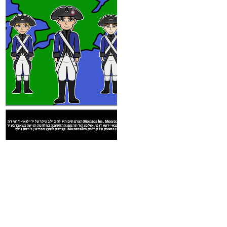
הצרפתים היו להוביל בעיקר על ידי לואי-ז'וזף דה Montcalm. Montcalm היה
אסטרטג צבאי יוצא דופן, אולם נקודת המפנה החשובה במלחמה הגיעה כשאבד בעיר
קוויבק ליועץ הבריטי, ג'יימס וולף. Montcalm נהרג במאבק על קוויבק.
אנים