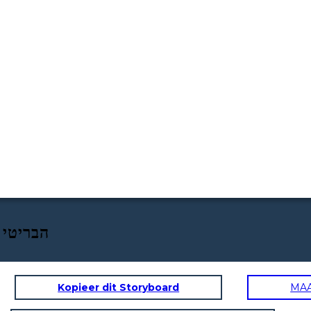
הצרפתים והאינדיאנים מלחמת הצרפתים vs הבריטי
Kopieer dit Storyboard
MA