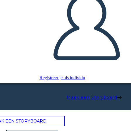
Registreer je als individu
Maak een Storyboard
AK EEN STORYBOARD