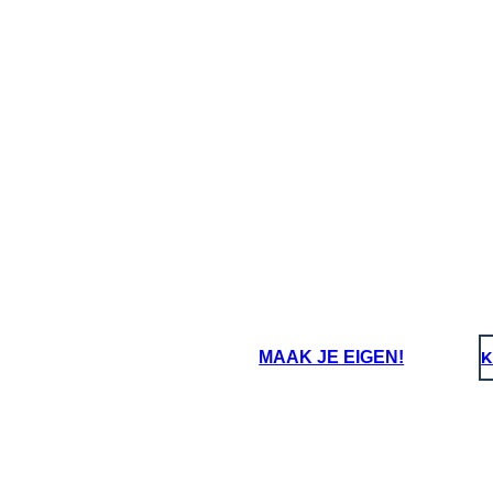
האינדיאנית, מנהיגות בריטית התעקשה
ביכולות שלהם כדי לנצח במלחמה בכוחות עצמם ללא עזרה מן הפראים של צפון
 שהבריטים יכרתו ברית עם העם Iroquois
MAAK JE EIGEN!
K
מַנהִיגוּ