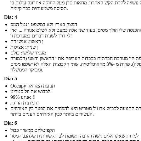
האדמה עשויה להיות הקש האחרון. מחאות סרן מעל החוקה אחרונה עו
תסיסה משמעותית כבר קיימת.
Dia: 4
הפצה בארץ ולא במשפט ו נטל המס
חצי מההכנסה שלי הולך מסים, בעוד שני אלה כמעט ולא לשלם אגורה ..
לי דרך לשנות דברים במערכת זו!
ן ראשון: אנשי דת
ן שנית: אצילות
מעמד שלישי: כולם
לצרפת היו מערכת חברתית בכבדות העדיפה את ן הראשון והשני (הכ
והאצולה). פחות מ -3% מהאוכלוסייה, שתי הקבוצות האלה לא ישלמו מסים
ומבוקר הממשלה.
Dia: 5
Occupy תנועת המחאה
לכבוש את וול סטריט!
אנחנו 99% !!
חמדנות הורגת!
מטרת התנועה לכבוש את וול סטריט היא להפחית את הפער בין האזר
העשירים ביותר לבין האזרחים העניים ביותר.
Dia: 6
הקפיטליזם ממשיך כבול
למרות שאינו אלים גישה והרבה תשומת לב תקשורתית שלהם, המסר