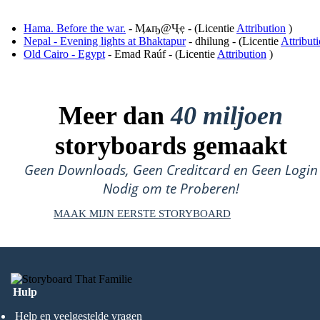
Hama. Before the war.
- Ӎѧҧ@Ҷҿ - (Licentie
Attribution
)
Nepal - Evening lights at Bhaktapur
- dhilung - (Licentie
Attribut
Old Cairo - Egypt
- Emad Raúf - (Licentie
Attribution
)
Meer dan
40 miljoen
storyboards gemaakt
Geen Downloads, Geen Creditcard en Geen Login
Nodig om te Proberen!
MAAK MIJN EERSTE STORYBOARD
Hulp
Help en veelgestelde vragen