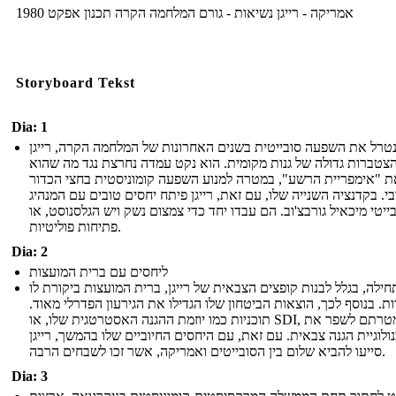
1980 אמריקה - רייגן נשיאות - גורם המלחמה הקרה תכנון אפקט
Storyboard Tekst
Dia: 1
נטרל את השפעה סובייטית בשנים האחרונות של המלחמה הקרה, רייגן
צטברות גדולה של גנות מקומית. הוא נקט עמדה נחרצת נגד מה שהוא
 "אימפריית הרשע", במטרה למנוע השפעה קומוניסטית בחצי הכדור
. בקדנציה השנייה שלו, עם זאת, רייגן פיתח יחסים טובים עם המנהיג
ייטי מיכאיל גורבצ'וב. הם עבדו יחד כדי צמצום נשק ויש הגלסנוסט, או
פתיחות פוליטיות.
Dia: 2
ליחסים עם ברית המועצות
חילה, בגלל לבנות קופצים הצבאית של רייגן, ברית המועצות ביקורת לו
ת. בנוסף לכך, הוצאות הביטחון שלו הגדילו את הגירעון הפדרלי מאוד.
תוכניות כמו יוזמת ההגנה האסטרטגית שלו, או SDI, שמטרתם לשפר את
ולוגיית הגנה צבאית. עם זאת, עם היחסים החיוביים שלו בהמשך, רייגן
סייעו להביא שלום בין הסובייטים ואמריקה, אשר זכו לשבחים הרבה.
Dia: 3