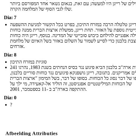
לים של רייגן היו למעשה; עם זאת, בנאום נשאר אחד המפורסם ביותר
שלו לגבי הסוף של המלחמה הקרה.
Dia: 7
ייגן טלטלה הרבה במזרח התיכון, בפרט בכל הקשור למניעת ההשפעה
יטית נוספת על האזור. תחת רייגן, ממשלת ארצות הברית ממנה כוחות
לה אפגניים להילחם כיבוש סובייטי של המדינה. בנוסף, רייגן היה כוחות
בת בלבנון כדי לסייע לשמור על השלום באזור בשל האיום של מלחמת
אזרחים.
Dia: 8
סוגיות במזרח התיכון
נוכחות ארה"ב בלבנון הביא פיגוע נגד בסיס הנחתים בשנת 1983, נהרגו 241
ים אמריקנים. בתגובה, רייגן גושפנקא פיגועים נגד כוחות סוריים בלבנון,
ו של דבר נסוג כל הכוחות. בסופו של דבר, בשל המימון "ארצות הברית
של הכוחות המיליטנטיים אפגניסטן, זה הוליד אל-קאעידה, מי ילך על
ההתקפה בארה"ב ב -11 בספטמבר, 2001.
Dia: 0
?
Afbeelding Attributies