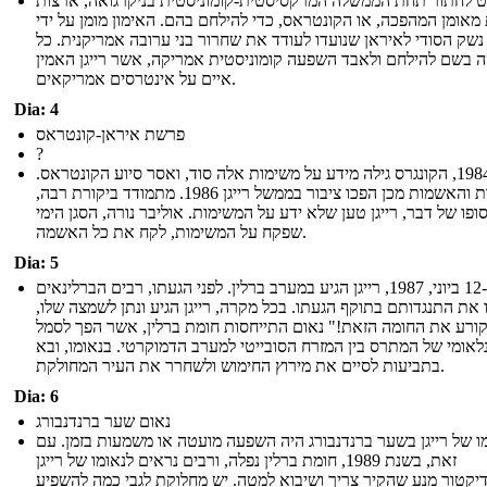
 לחתור תחת הממשלה המרקסיסטית-קומוניסטית בניקרגואה, ארצות
מאומן המהפכה, או הקונטראס, כדי להילחם בהם. האימון מומן על ידי
נשק הסודי לאיראן שנועדו לעודד את שחרור בני ערובה אמריקנית. כל
ה בשם להילחם ולאבד השפעה קומוניסטית אמריקה, אשר רייגן האמין
איים על אינטרסים אמריקאים.
Dia: 4
פרשת איראן-קונטראס
?
בשנת 1984, הקונגרס גילה מידע על משימות אלה סוד, ואסר סיוע הקונטראס.
הפעולות והאשמות מכן הפכו ציבור בממשל רייגן 1986. מתמודד ביקורת רבה,
ופו של דבר, רייגן טען שלא ידע על המשימות. אוליבר נורה, הסגן הימי
שפקח על המשימות, לקח את כל האשמה.
Dia: 5
ב -12 ביוני, 1987, רייגן הגיע במערב ברלין. לפני הגעתו, רבים הברלינאים
 את התנגדותם בתוקף הגעתו. בכל מקרה, רייגן הגיע ונתן לשמצה שלו,
ורע את החומה הזאת!" נאום התייחסות חומת ברלין, אשר הפך לסמל
לאומי של המתרס בין המזרח הסובייטי למערב הדמוקרטי. בנאומו, ובא
בתביעות לסיים את מירוץ החימוש ולשחרר את העיר המחולקת.
Dia: 6
נאום שער ברנדנבורג
ו של רייגן בשער ברנדנבורג היה השפעה מועטה או משמעות בזמן. עם
זאת, בשנת 1989, חומת ברלין נפלה, ורבים נראים לנאומו של רייגן
יקטור מנע שהקיר צריך ושיבוא למטה. יש מחלוקת לגבי כמה להשפיע