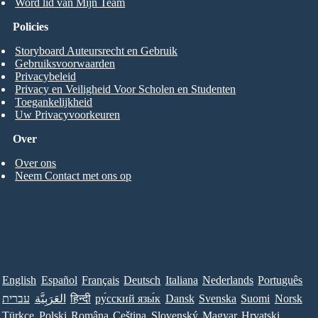
Word lid van Mijn Team
Policies
Storyboard Auteursrecht en Gebruik
Gebruiksvoorwaarden
Privacybeleid
Privacy en Veiligheid Voor Scholen en Studenten
Toegankelijkheid
Uw Privacyvoorkeuren
Over
Over ons
Neem Contact met ons op
English
Español
Français
Deutsch
Italiana
Nederlands
Português
Norsk
Suomi
Svenska
Dansk
ру́сский язы́к
हिन्दी
العَرَبِيَّة
עברית
Türkçe
Polski
Româna
Ceština
Slovenský
Magyar
Hrvatski