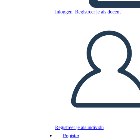
רייגן נשיאות - המלחמה הקרה
Inloggen
Registreer je als docent
Kopieer dit Storyboard
MAAK EEN STORYBOARD
DIAVOORSTELLING AFSPELEN
LEES MIJ VOOR
Registreer je als individu
Register