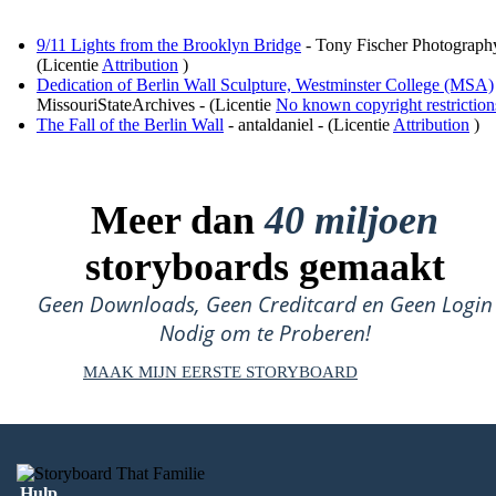
9/11 Lights from the Brooklyn Bridge
- Tony Fischer Photograph
(Licentie
Attribution
)
Dedication of Berlin Wall Sculpture, Westminster College (MSA)
MissouriStateArchives - (Licentie
No known copyright restriction
The Fall of the Berlin Wall
- antaldaniel - (Licentie
Attribution
)
Meer dan
40 miljoen
storyboards gemaakt
Geen Downloads, Geen Creditcard en Geen Login
Nodig om te Proberen!
MAAK MIJN EERSTE STORYBOARD
Hulp