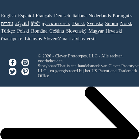
English
Español
Français
Deutsch
Italiana
Nederlands
Português
עברית
العَرَبِيَّة
हिन्दी
ру́сский язы́к
Dansk
Svenska
Suomi
Norsk
Türkçe
Polski
Româna
Ceština
Slovenský
Magyar
Hrvatski
български
Lietuvos
Slovenščina
Latvijas
eesti
© 2026 - Clever Prototypes, LLC - Alle rechten
voorbehouden.
StoryboardThat is een handelsmerk van
Clever Prototypes
LLC
, en geregistreerd bij het US Patent and Trademark
Office