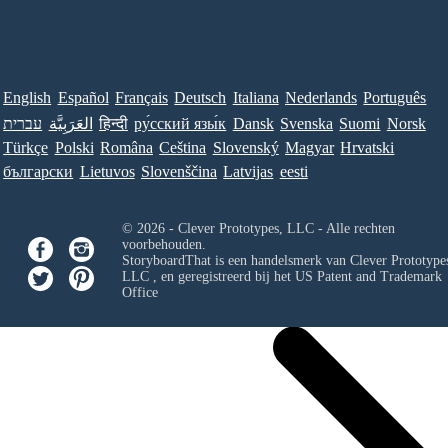
English
Español
Français
Deutsch
Italiana
Nederlands
Português
Norsk
Suomi
Svenska
Dansk
ру́сский язы́к
हिन्दी
العَرَبِيَّة
עברית
Türkçe
Polski
Româna
Ceština
Slovenský
Magyar
Hrvatski
български
Lietuvos
Slovenščina
Latvijas
eesti
© 2026 - Clever Prototypes, LLC - Alle rechten
voorbehouden.
StoryboardThat is een handelsmerk van
Clever Prototypes
LLC
, en geregistreerd bij het US Patent and Trademark
Office