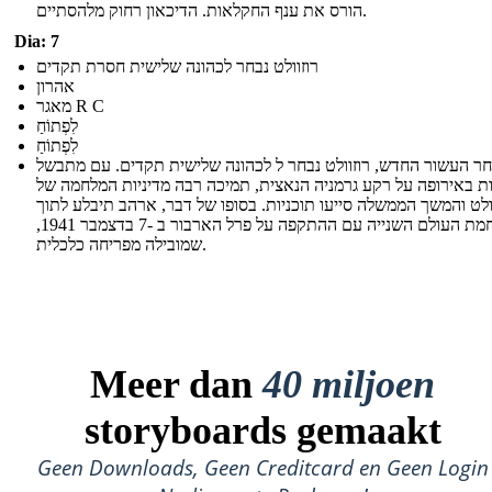
הורס את ענף החקלאות. הדיכאון רחוק מלהסתיים.
Dia: 7
רוזוולט נבחר לכהונה שלישית חסרת תקדים
אהרון
מאגר R C
לִפְתוֹחַ
לִפְתוֹחַ
ר העשור החדש, רוזוולט נבחר ל לכהונה שלישית תקדים. עם מתבשל
ת באירופה על רקע גרמניה הנאצית, תמיכה רבה מדיניות המלחמה של
ולט והמשך הממשלה סייעו תוכניות. בסופו של דבר, ארהב תיבלע לתוך
מלחמת העולם השנייה עם ההתקפה על פרל הארבור ב -7 בדצמבר 1941,
שמובילה מפריחה כלכלית.
Meer dan
40 miljoen
storyboards gemaakt
Geen Downloads, Geen Creditcard en Geen Login