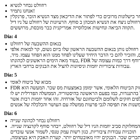
רוזוולט נבחר לנשיא
אנחנו נתמיד!
 כישלונות מרובים כדי לפתור את הדיכאון מצד הנשיא הובר, פרנקלין
וזוולט ניצח את הנשיא המכהן ב סוחף. הרעיונות של רוזוולט על ניו דיל
תקווה הביאה ונחישות אוכלוסייה אמריקנית כבר מובסת, מרוששים.
Dia: 4
בנאום ההשבעה של רוזוולט
רוזוולט נותן בנאום ההשבעה הראשון שלו ביום גשום, קר למאות אלפי
, והזכיר להם כי הדבר היחיד שעלינו לפחד ממנו הוא הפחד עצמו. מיד,
בעוד מאה הימים הראשונים לכהונתו, FDR דוחף דרך כמות עצומה של
עבודות ציבוריות יוזמות וניסיונות להציל את הבנקים ברחבי הארץ.
Dia: 5
מבוא של ביטוח לאומי
FDR עובר חוק הביטוח הלאומי, אשר ימומן באמצעות מס שכר. המעשה הוא
בהתנגדות, כמו בפעם הראשונה בהיסטוריה, הממשלה הפדרלית יש לו
פים חזקים לשלומם ולביטחונם של אזרחיה. זהו אחד יוזמות רבות אשר
Dia: 6
רוזוולט נבחר לכהונה שנייה
מחלוקת סביב יוזמות הניו דיל של רוזוולט, ייבחר סוחף לקדנציה שנייה.
תוכניות עבודות ציבוריות, כגון רשות עמק טנסי, לשמור אנשי עובדים
רים שכר. הבנקים יהיו מאובטחים יותר. קערת האבק היא בעיצומה,