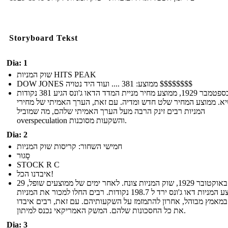
Storyboard Tekst
Dia: 1
שוק המניות HITS PEAK
DOW JONES ממוצע: 381 .... ועוד היד נטויה $$$$$$$$
ב -8 בספטמבר 1929, ממוצע מחיר מניית המדד הדאו ג'ונס הגיע 381 נקודות
א. ממוצע המחיר שלט חדש ומדיה. עם זאת, הערך האמיתי של מחירי
המניות רבים זינק הרבה מעל הערך האמיתי שלהם, מה שמוביל
overspeculation והשקעות מסוכנות.
Dia: 2
חמישי השחור: קריסות שוק המניות
סָגוּר
STOCK R C
איבדנו הכל!
29 באוקטובר 1929, שוק המניות צונח. לאחר ימים של ממוצעים שופל,
לממוצע המניות דאו ג'ונס ירד ל 198.7 נקודות. רבים החלו למכור את המניות
מאמץ מבוהל, אחרון להתמזמז על השקעותיהם. עם זאת, רבים איבדו
את כל החסכונות שלהם. המשק האמריקאי נכנס למיתון.
Dia: 3