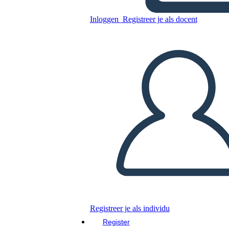
ציר זמן השפל הגדול - 1929-1941
Inloggen
Registreer je als docent
Kopieer dit Storyboard
MAAK EEN STORYBOARD
DIAVOORSTELLING AFSPELEN
LEES MIJ VOOR
Registreer je als individu
Register