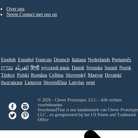
Over ons
Neem Contact met ons op
English
Español
Français
Deutsch
Italiana
Nederlands
Português
עברית
العَرَبِيَّة
हिन्दी
ру́сский язы́к
Dansk
Svenska
Suomi
Norsk
Türkçe
Polski
Româna
Ceština
Slovenský
Magyar
Hrvatski
български
Lietuvos
Slovenščina
Latvijas
eesti
© 2026 - Clever Prototypes, LLC - Alle rechten
voorbehouden.
StoryboardThat is een handelsmerk van
Clever Prototypes
LLC
, en geregistreerd bij het US Patent and Trademark
Office