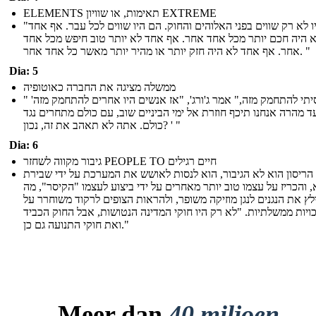
ELEMENTS תאימות, או שוויון EXTREME
"הם היו לא רק שווים בפני האלוהים והחוק. הם היו שווים לכל עבר. אף אחד
 היה חכם יותר מכל אחד אחר. אף אחד לא יותר טוב חיפש מכל אחד
אחר. אף אחד לא היה חזק יותר או מהיר יותר מאשר כל אחד אחר. "
Dia: 5
ממשלה מציגה את החברה כאוטופיה
" 'אם ניסיתי להתחמק מזה," אמר ג'ורג', "אז אנשים היו אחרים להתחמק מזה
-  מהרה אנחנו תיכף חוזרת אל ימי הביניים שוב, עם כולם מתחרים נגד
כולם. אתה לא תאהב את זה, נכון? ' "
Dia: 6
גיבור מקווה לשחזר PEOPLE TO חיים רגילים
הריסון הוא לא הגיבור, הוא לנסות לאושש את המערכת על ידי שבירת
 והכריז על עצמו טוב יותר מאחרים על ידי ביצוע לעצמו "הקיסר", מה
ץ את הנגנים לנגן מוזיקה משופר, ולהראות הצופים לרקוד משוחרר על
נכויות ממשלתיות. "לא רק היו חוקי המדינה הנטושות, אבל החוק הכביד
ואת חוקי התנועה גם כן."
Meer dan
40 miljoen