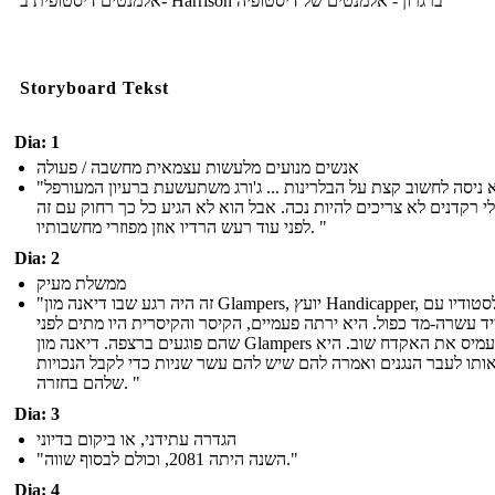
אלמנטים דיסטופית ב- Harrison ברגרון - אלמנטים של דיסטופיה
Storyboard Tekst
Dia: 1
אנשים מנועים מלעשות עצמאית מחשבה / פעולה
"הוא ניסה לחשוב קצת על הבלרינות ... ג'ורג משתעשעת ברעיון המעורפל
י רקדנים לא צריכים להיות נכה. אבל הוא לא הגיע כל כך רחוק עם זה
לפני עוד רעש הרדיו אוזן מפוזרי מחשבותיו. "
Dia: 2
ממשלת מעיק
"זה היה רגע שבו דיאנה מון Glampers, יועץ Handicapper, נכנס לסטודיו עם
יד עשרה-מד כפול. היא ירתה פעמיים, הקיסר והקיסרית היו מתים לפני
שהם פוגעים ברצפה. דיאנה מון Glampers העמיס את האקדח שוב. היא
 אותו לעבר הנגנים ואמרה להם שיש להם עשר שניות כדי לקבל הנכויות
שלהם בחזרה. "
Dia: 3
הגדרה עתידני, או ביקום בדיוני
"השנה היתה 2081, וכולם לבסוף שווה."
Dia: 4