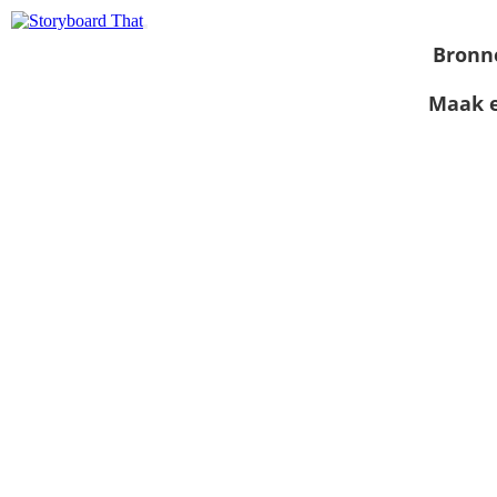
Bronn
Maak e