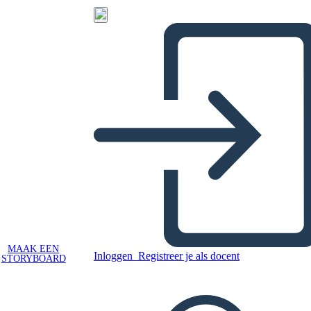
MAAK EEN
Inloggen
Registreer je als docent
STORYBOARD