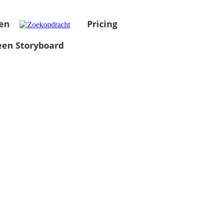
en
Pricing
en Storyboard