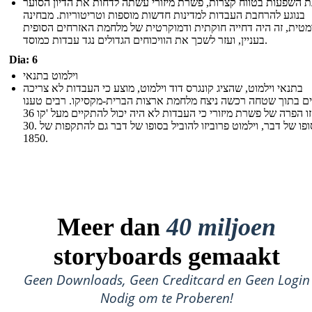
ת השפעות בטווח קצרות, פשרת מיזורי עשתה לדחות את הדיון הסוער
בנוגע להרחבת העבדות למדינות חדשות מוספות וטריטוריות. מבחינה
מטית, זה היה דחייה חוקתית ודמוקרטית של מלחמת האזרחים הסופית
בעניין, ועזר לשכך את הוויכוחים הגדולים נגד עבדות כמוסד.
Dia: 6
וילמוט בתנאי
בתנאי וילמוט, שהציג קונגרס דוד וילמוט, מוצע כי העבדות לא צריכה
ם בתוך שטחה רכשה ניצח מלחמת ארצות הברית-מקסיקו. רבים טענו
כי זו הפרה של פשרת מיזורי כי העבדות לא היה יכול להתקיים מעל 'קו 36º
30. בסופו של דבר, וילמוט פרוביזו להוביל בסופו של דבר גם להתקפות של
1850.
Meer dan
40 miljoen
storyboards gemaakt
Geen Downloads, Geen Creditcard en Geen Login
Nodig om te Proberen!