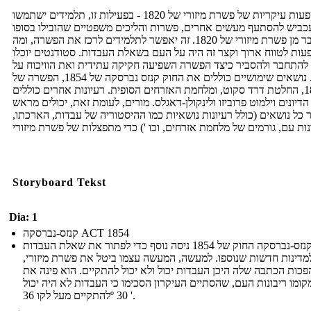
השפעות עיקריות של פשרת מיזורי של 1820 - בפעילות זו, תלמידים ישתמשו
כביש להסתעף מעשים אחרים, פשרות והליכים משפטיים שהובילו בסופו
של דבר מן פשרת מיזורי של 1820. זה יאפשר לתלמידים לרכז את הפשרה, ומה
ות לטווח ארוך וקצר זה היה על העם בשאלת העבדות. סטודנטים יוכלו
להתחבר ולהסביר כיצד הפשרה השפיעה חקיקה עתידית ואת הוויכוח על
עבדות. נושאים שימושיים כוללים את החוק קנזס נברסקה של 1854, הפשרה של
1850, החלטת דרד סקוט, ומלחמת האזרחים הסופית. רעיונות אחרים כוללים
דיונים וילמוט פרוביזו ולינקולן-דאגלס. מורים, לעומת זאת, יכולים מראש
 כל נושאים (כולל רעיונות נושאיות כמו ההיסטוריה של עבדות, הארכתו,
Storyboard Tekst
Dia: 1
קנזס-נברסקה ACT 1854
קנזס-נברסקה החוק של 1854 ניסה נוסף כדי לפתור את שאלת העבדות
מדינות חדשות שנוספו. למעשה, המעשה עצמו ביטל את פשרת מיזורי,
כות הכתבה שלה היכן העבדות יכול ולא יכול להתקיים. הוא פינה את
קומו ריבונות העם, שהסתיים העיקרון הסכימו כי העבדות לא היה יכול
להתקיים מעל לקו 36º 30 '.