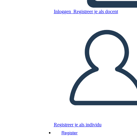
השפעות עיקריות
Inloggen
Registreer je als docent
Kopieer dit Storyboard
MAAK EEN STORYBOARD
DIAVOORSTELLING AFSPELEN
LEES MIJ VOOR
Registreer je als individu
Register