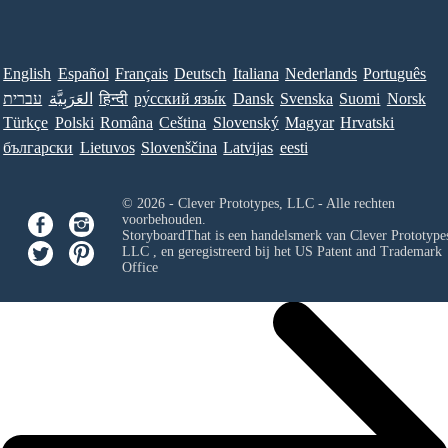
English
Español
Français
Deutsch
Italiana
Nederlands
Português
Norsk
Suomi
Svenska
Dansk
ру́сский язы́к
हिन्दी
العَرَبِيَّة
עברית
Türkçe
Polski
Româna
Ceština
Slovenský
Magyar
Hrvatski
български
Lietuvos
Slovenščina
Latvijas
eesti
© 2026 - Clever Prototypes, LLC - Alle rechten
voorbehouden.
StoryboardThat is een handelsmerk van
Clever Prototypes
LLC
, en geregistreerd bij het US Patent and Trademark
Office