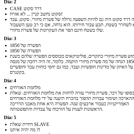
Dia: 2
CASE דרד סקוט
סקוט נחשב קניין ... לא אזרח!
 דרד סקוט היה גם להיות השפעה גדולה של פשרת מיזורי. סקוט, עבד
לשחרר בשטח, תבע עבור חירותו. הוא נדחה, אם כי רב טען השעבוד
שלו בשטח חינם הפר את העקרונות של פשרת מיזורי.
Dia: 3
הפשרה של 1850
הפשרה של 1850
וש פשרת מיזורי כתקדים, פוליטיקאים מבוססים הפשרה שלהם בשנת
1850 הנחה של מה פשרת מיזורי הוקמה. כלומר, זה היה רחבה של מנסה
ל האיזון של מדינות חופשיות ועבד, כמו גם יחסי כוחות עבד וחופשיים
בקונגרס.
Dia: 4
מלחמת האזרחים
סופו של דבר, פשרת מיזורי עזרה לדחות את מלחמת האזרחים. שאלת
הארכה ושימור עבדות תהפוך בהכרח תיענה על ידי מלחמת האזרחים
האמריקניות כעבור ארבעים שנה. הפשרה היא אחת מאבני הדריכה
הראשונות לענות על הוויכוח על עבדות והתפשטותה.
Dia: 5
דחיית שאלת SLAVE
מה יהיה איתנו ?!