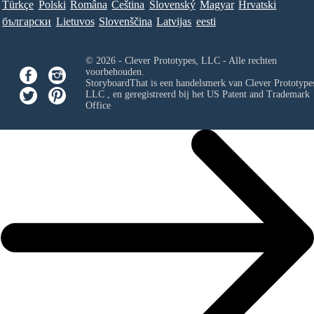
Türkçe
Polski
Româna
Ceština
Slovenský
Magyar
Hrvatski
български
Lietuvos
Slovenščina
Latvijas
eesti
© 2026 - Clever Prototypes, LLC - Alle rechten
voorbehouden.
StoryboardThat is een handelsmerk van
Clever Prototypes
LLC
, en geregistreerd bij het US Patent and Trademark
Office