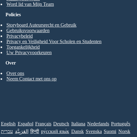
Word lid van Mijn Team
Policies
Storyboard Auteursrecht en Gebruik
Gebruiksvoorwaarden
Privacybeleid
Privacy en Veiligheid Voor Scholen en Studenten
Toegankelijkheid
Uw Privacyvoorkeuren
Over
Over ons
Neem Contact met ons op
English
Español
Français
Deutsch
Italiana
Nederlands
Português
עברית
العَرَبِيَّة
हिन्दी
ру́сский язы́к
Dansk
Svenska
Suomi
Norsk