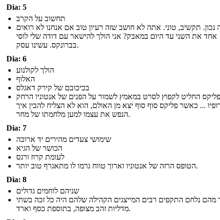
Dia: 5
תחשוב על הקרב
ה נכון. תקשיב, טוני. אתה לא חושב שזה רעיון טוב אם אנחנו לא רואים
אחד את השני עד היום במאבק? אני הולך להישאר עם דודה שלי לוסי
בברונקס. עשינו עסק.
Dia: 6
הולך לקולנוע
האלוף
בכיכובם של קירק דאגלס
ליקס החליט לקפוץ לסרט במאמץ לשמור על הפנים של אנטוניו הרחק
ופיו ... כאשר פליקס סוף סוף יצא מן האולם, הוא לא הצליח להבין איך
הנפש את עצמו למען מלחמתו של מחר.
Dia: 7
שימושי צעדים מהירים יד ארוכה
הכושר של הגיא
לעומת קרוז ורגס
הטופס הרזה של אנטוניו וארוך טווח גרמו לו מתאגרף טוב יותר.
Dia: 8
שניהם לוחמים גדולים
 מהם נלחם התקפים רבים המייצגים הקהילה שלהם היה כל זכה בשתי
מדליות זהב מצופה, בתוספת כסף וארד.