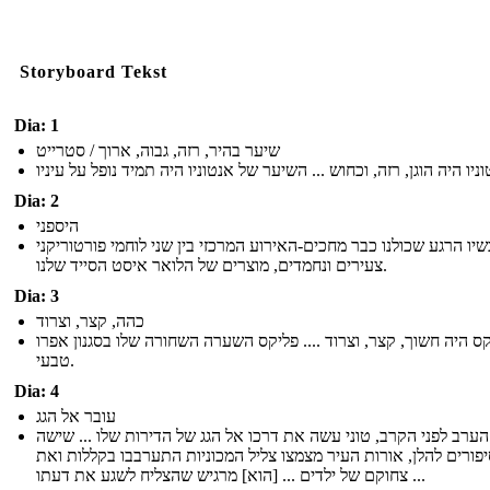
Storyboard Tekst
Dia: 1
שיער בהיר, רזה, גבוה, ארוך / סטרייט
Dia: 2
היספני
יו הרגע שכולנו כבר מחכים-האירוע המרכזי בין שני לוחמי פורטוריקני
צעירים ונחמדים, מוצרים של הלואר איסט הסייד שלנו.
Dia: 3
כהה, קצר, וצרוד
ס היה חשוך, קצר, וצרוד .... פליקס השערה השחורה שלו בסגנון אפרו
טבעי.
Dia: 4
עובר אל הגג
הערב לפני הקרב, טוני עשה את דרכו אל הגג של הדירות שלו ... שישה
פורים להלן, אורות העיר מצמצו צליל המכוניות התערבבו בקללות ואת
צחוקם של ילדים ... [הוא] מרגיש שהצליח לשגע את דעתו ...