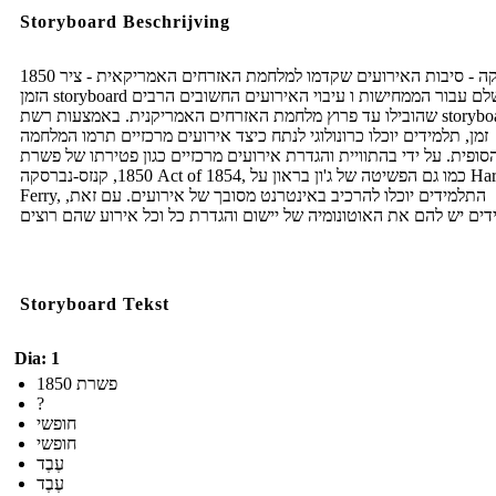
Storyboard Beschrijving
1850 אמריקה - סיבות האירועים שקדמו למלחמת האזרחים האמריקאית - ציר
הזמן storyboard מושלם עבור הממחישות ו עיבוי האירועים החשובים הרבים
שהובילו עד פרוץ מלחמת האזרחים האמריקנית. באמצעות רשת storyboard ציר
זמן, תלמידים יוכלו כרונולוגי לנתח כיצד אירועים מרכזיים תרמו המלחמה
סופית. על ידי בהתוויית והגדרת אירועים מרכזיים כגון פטירתו של פשרת
1850, קנזס-נברסקה Act of 1854, כמו גם הפשיטה של ​​ג'ון בראון על Harpers
Ferry, התלמידים יוכלו להרכיב באינטרנט מסובך של אירועים. עם זאת,
Storyboard Tekst
Dia: 1
פשרת 1850
?
חופשי
חופשי
עֶבֶד
עֶבֶד