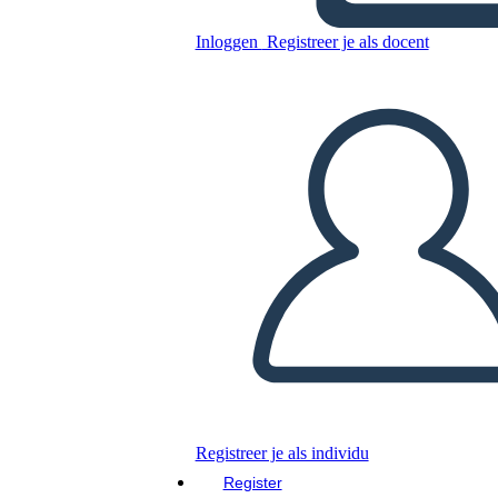
1850 אמריקה - סיבות האירועים
Inloggen
Registreer je als docent
שקדמו למלחמת האזרחים
האמריקנית
Kopieer dit Storyboard
MAAK EEN STORYBOARD
DIAVOORSTELLING AFSPELEN
LEES MIJ VOOR
Registreer je als individu
Register