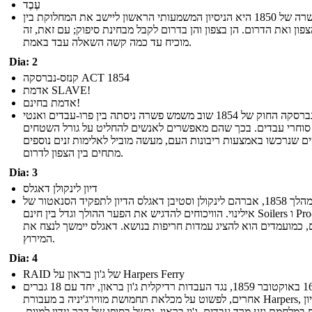
עֶבֶד
הפשרה של 1850 היא הניסיון המשמעותי הראשון ליישב את המחלוקת בין
פון ואת הדרום. הן בצפון והן בדרום לקבל מבחינת סיפוק; עם זאת, זה
מוכיח עד כמה קשה השאלה עבד באמת.
Dia: 2
קנזס-נברסקה ACT 1854
אדמת SLAVE!
אדמת בחינם!
קנזס-נברסקה החוק של 1854 שוב משמש פשרה ניסתה בין פרו-עבדים ואנטי
סוחרי עבדים. בכך שהם מאפשרים לאנשים להחליט על גורל השטחים
 שנרכשו באמצעות ריבונות העם, מעשה מוביל לאלימות זנים נוספים
מתחים בין הצפון לדרום.
Dia: 3
דיון לינקולן דאגלס
במהלך 1858, אברהם לינקולן וסטיבן דאגלס הדיון לתפקיד הסנאטור של
אילינוי. הוויכוחים להדגיש את הפער ההולך וגדל בין חינם Soilers ו Pro-סוחרי
, כמועמדים הוא להציג עמדות חריפות בנושא. דאגלס יימשך לנצח את
המירוץ.
Dia: 4
RAID של ג'ון בראון על Harpers Ferry
ב- 16 באוקטובר 1859, נגד העבדות רדיקלית ג'ון בראון, יחד עם 18 גברים
אחרים, לפשוט על מכלאת תחמושת מווירג'יניה ב מעבורת Harpers, בניסיון
במלחמת גזע מרד עבדים. ג'ון בראון, נכשל בסופו של דבר נידון למוות.