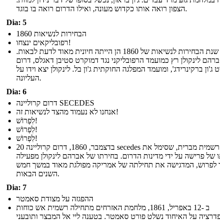
הצפון רואה אותו כקדוש מעונה, ואילו הדרום רואה בו בוגד.
Dia: 5
הבחירות לנשיאות 1860
רפובליקאים ינצחו!
שנת הבחירות לנשיאות של 1860 הן הייתה חיונית מאוד לדעת לבאות.
רהם לינקולן רץ כמועמד הרפובליקני נגד דמוקרט סטיבן דאגלס, דרום
ג'ון ברקינרידג', ומועמד המפלגה החוקתית ג'ון בל. לינקולן יצא וידו על
העליונה.
Dia: 6
דרום קרוליינה SECEDES
אנחנו לא נעמוד מהצד לנשיאות זה!
לִפְרוֹשׁ!
לִפְרוֹשׁ!
לִפְרוֹשׁ!
20 בדצמבר, 1860, דרום קרוליינה secedes רשמית מברית, שסימל את
 של פרישה על ידי מדינות הדרום. בחירתו של אברהם לינקולן מפעילה
 לפרוש, המדגישה את תחילתה של אמריקה מפולגת מאוד במשך חמש
השנים הבאות.
Dia: 7
ההפגזה על מצודת סאמטר
ב -12 באפריל, 1861, מלחמת האזרחים מתחילה רשמית אש כוחות
דרציה על האיחוד נשלט פורט סאמטר. בטענה ליי אל המבצר ותובעני