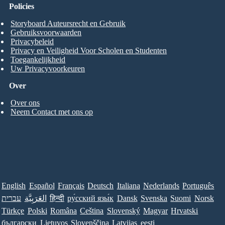
Policies
Storyboard Auteursrecht en Gebruik
Gebruiksvoorwaarden
Privacybeleid
Privacy en Veiligheid Voor Scholen en Studenten
Toegankelijkheid
Uw Privacyvoorkeuren
Over
Over ons
Neem Contact met ons op
English
Español
Français
Deutsch
Italiana
Nederlands
Português
Norsk
Suomi
Svenska
Dansk
ру́сский язы́к
हिन्दी
العَرَبِيَّة
עברית
Türkçe
Polski
Româna
Ceština
Slovenský
Magyar
Hrvatski
български
Lietuvos
Slovenščina
Latvijas
eesti