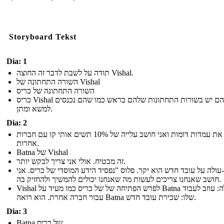
Storyboard Tekst
Dia: 1
תודה על לשבת לדבר זה החוצה Vishal.
השורה התחתונה של Vishal
השורה התחתונה של כריס
כריס Vishal לשניהם יש בשורות התחתונות שלהם בראש כמו שהם נכנסים
למשא ומתן.
Dia: 2
בדקתי את עמדות דומות ואני חושב עלייה של 10% תשים אותי קו עם חברות
אחרות.
Batna של Vishal
זה מבטיח. אולי אני צריך לבקש יותר.
עולה על עובד חדש הוא יקר. פלוס "נפסיד הידע המוסדי של כריס. אני
חושב שאנחנו צריכים לעשות מה שאנחנו יכולים להמשיך ולהחזיק בה.
Vishal לפרש הפתיחה של של כריס כמו מעיד על Batna שלה: עוזב לעבוד
עבור חברה אחרת. הוא רואה Batna שלו: שכירת עובד חדש.
Dia: 3
Batna של כריס