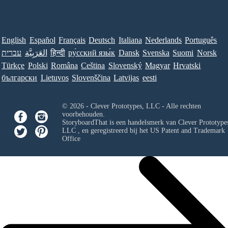
English
Español
Français
Deutsch
Italiana
Nederlands
Português
Norsk
Suomi
Svenska
Dansk
ру́сский язы́к
हिन्दी
العَرَبِيَّة
עברית
Türkçe
Polski
Româna
Ceština
Slovenský
Magyar
Hrvatski
български
Lietuvos
Slovenščina
Latvijas
eesti
© 2026 - Clever Prototypes, LLC - Alle rechten
voorbehouden.
StoryboardThat is een handelsmerk van
Clever Prototypes
LLC
, en geregistreerd bij het US Patent and Trademark
Office