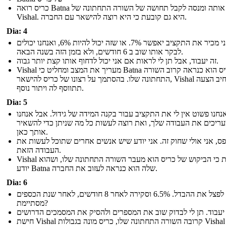
כריס רואה Batna אותה ומנסה לקבל תחושה של השורה התחתונה של
Vishal. היא גם קובעת כי היא רוצה להישאר עם החברה.
Dia: 4
אני מכיר את התקציב יאפשר 7%. או שזה יכול להיות 6%, ואנחנו יכולים
לבקר אותו שוב ב 6 חודשים, ולא בזמן הזה בשנה הבאה.
זה יעבוד, אבל תן לי לראות אם אני יכול לדחוף אותו קצת יותר גבוה.
Vishal מעריך את המצב ומחליט כי Batna של כריס הוא כנראה קרוב השורה
התחתונה שלו. בהסתמך על רצונו של כריס להישאר, Vishal מרחיב הצעה
תתווסף לה ויתור נוסף.
Dia: 5
נחנו פשוט אין לי את התקציב עבור בקנה המידה של גידול. אבל אנחנו
ריכים את העבודה שלך, ואת רוצה לעשות כל מה שניתן כדי להשאיר
אותך כאן.
ס, אני אולי שחוק זה. אני יודע שיש אנשים אחרים שתוכל לעשות את
העבודה הזאת.
Vishal מאותת כי הביקוש של כריס הוא מעבר השורה התחתונה שלו, ושהוא
יודע Batna שלה הוא כנראה לעזוב את החברה.
Dia: 6
בואו לפצל את ההבדל. 6.5% וסקירה לאחר 8 חודשים, לאחר שנת הכספים
מסתיימת?
חישת Vishal קרובה השורה התחתונה שלו, כריס מונה בגבולות Vishal