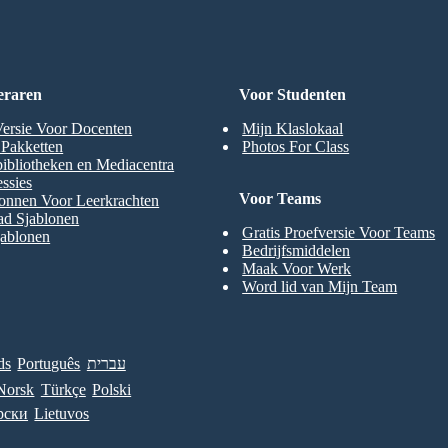
eraren
Voor Studenten
Versie Voor Docenten
Mijn Klaslokaal
t Pakketten
Photos For Class
ibliotheken en Mediacentra
ssies
Voor Teams
onnen Voor Leerkrachten
ad Sjablonen
Gratis Proefversie Voor Teams
jablonen
Bedrijfsmiddelen
Maak Voor Werk
Word lid van Mijn Team
ds
Português
עברית
Norsk
Türkçe
Polski
рски
Lietuvos