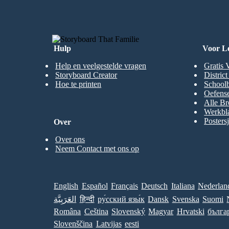
Hulp
Voor L
Help en veelgestelde vragen
Gratis 
Storyboard Creator
Distric
Hoe te printen
Schoolb
Oefense
Alle Br
Werkbl
Posters
Over
Over ons
Neem Contact met ons op
English
Español
Français
Deutsch
Italiana
Nederlan
العَرَبِيَّة
हिन्दी
ру́сский язы́к
Dansk
Svenska
Suomi
Româna
Ceština
Slovenský
Magyar
Hrvatski
бълга
Slovenščina
Latvijas
eesti