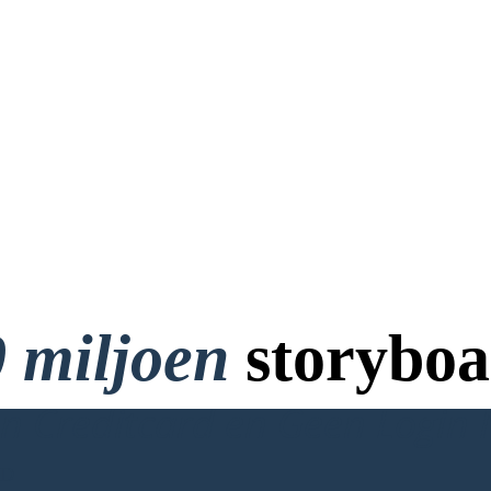
 miljoen
storyboa
 Creditcard en Geen Login 
RD