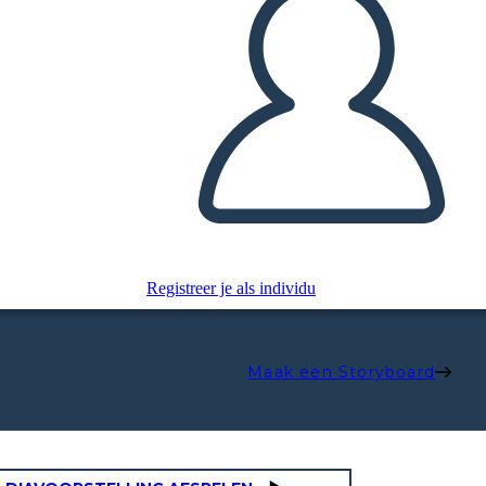
Registreer je als individu
Maak een Storyboard