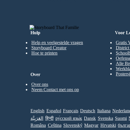
MAAK MIJN EERSTE STORYBOA
Hulp
Voor L
Help en veelgestelde vragen
Gratis 
Storyboard Creator
Distric
Hoe te printen
Schoolb
Oefense
Alle Br
Werkbl
Posters
Over
Over ons
Neem Contact met ons op
English
Español
Français
Deutsch
Italiana
Nederlan
العَرَبِيَّة
हिन्दी
ру́сский язы́к
Dansk
Svenska
Suomi
Româna
Ceština
Slovenský
Magyar
Hrvatski
бълга