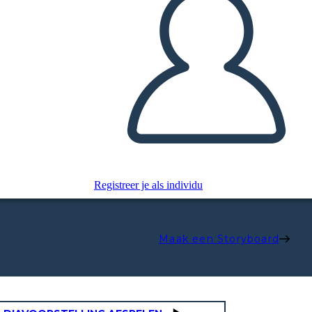
Registreer je als individu
Maak een Storyboard