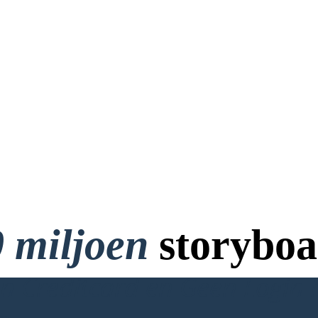
 miljoen
storyboa
 Creditcard en Geen Login 