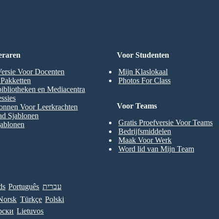
RD
eraren
Voor Studenten
Versie Voor Docenten
Mijn Klaslokaal
t Pakketten
Photos For Class
ibliotheken en Mediacentra
ssies
Voor Teams
onnen Voor Leerkrachten
ad Sjablonen
Gratis Proefversie Voor Teams
jablonen
Bedrijfsmiddelen
Maak Voor Werk
Word lid van Mijn Team
ds
Português
עברית
Norsk
Türkçe
Polski
рски
Lietuvos