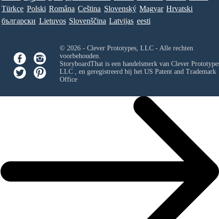
Türkçe
Polski
Româna
Ceština
Slovenský
Magyar
Hrvatski
български
Lietuvos
Slovenščina
Latvijas
eesti
© 2026 - Clever Prototypes, LLC - Alle rechten
voorbehouden.
StoryboardThat is een handelsmerk van
Clever Prototypes
LLC
, en geregistreerd bij het US Patent and Trademark
Office