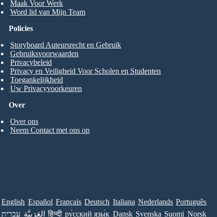
Maak Voor Werk
Word lid van Mijn Team
Policies
Storyboard Auteursrecht en Gebruik
Gebruiksvoorwaarden
Privacybeleid
Privacy en Veiligheid Voor Scholen en Studenten
Toegankelijkheid
Uw Privacyvoorkeuren
Over
Over ons
Neem Contact met ons op
English
Español
Français
Deutsch
Italiana
Nederlands
Português
עברית
العَرَبِيَّة
हिन्दी
ру́сский язы́к
Dansk
Svenska
Suomi
Norsk