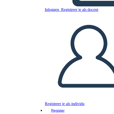
Kopieer dit Storyboard
Inloggen
Registreer je als docent
MAAK EEN STORYBOARD
DIAVOORSTELLING AFSPELEN
LEES MIJ VOOR
Registreer je als individu
Register