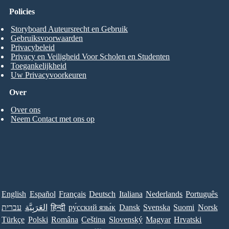
Policies
Storyboard Auteursrecht en Gebruik
Gebruiksvoorwaarden
Privacybeleid
Privacy en Veiligheid Voor Scholen en Studenten
Toegankelijkheid
Uw Privacyvoorkeuren
Over
Over ons
Neem Contact met ons op
English
Español
Français
Deutsch
Italiana
Nederlands
Português
עברית
العَرَبِيَّة
हिन्दी
ру́сский язы́к
Dansk
Svenska
Suomi
Norsk
Türkçe
Polski
Româna
Ceština
Slovenský
Magyar
Hrvatski