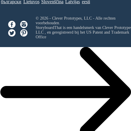
български
Lietuvos
Slovenščina
Latvijas
eesti
© 2026 - Clever Prototypes, LLC - Alle rechten
voorbehouden.
StoryboardThat is een handelsmerk van
Clever Prototypes
LLC
, en geregistreerd bij het US Patent and Trademark
Office