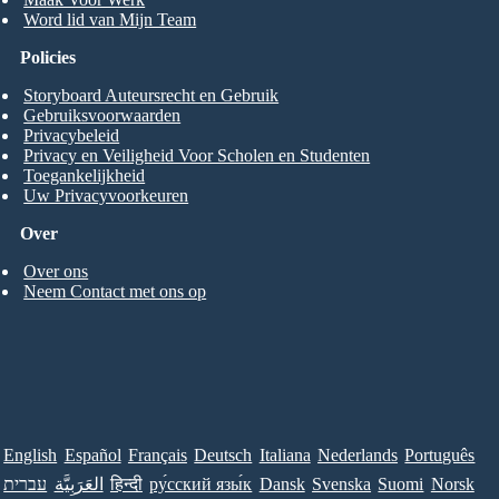
Word lid van Mijn Team
Policies
Storyboard Auteursrecht en Gebruik
Gebruiksvoorwaarden
Privacybeleid
Privacy en Veiligheid Voor Scholen en Studenten
Toegankelijkheid
Uw Privacyvoorkeuren
Over
Over ons
Neem Contact met ons op
English
Español
Français
Deutsch
Italiana
Nederlands
Português
עברית
العَرَبِيَّة
हिन्दी
ру́сский язы́к
Dansk
Svenska
Suomi
Norsk