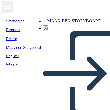
MAAK EEN STORYBOARD
Startpagina
Bronnen
Pricing
Maak een Storyboard
Register
Inloggen
5Ws of Tinker vs Des Moines