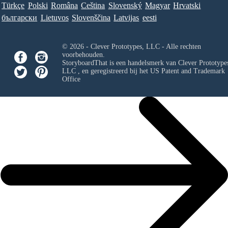
Türkçe
Polski
Româna
Ceština
Slovenský
Magyar
Hrvatski
български
Lietuvos
Slovenščina
Latvijas
eesti
© 2026 - Clever Prototypes, LLC - Alle rechten
voorbehouden.
StoryboardThat is een handelsmerk van
Clever Prototypes
LLC
, en geregistreerd bij het US Patent and Trademark
Office