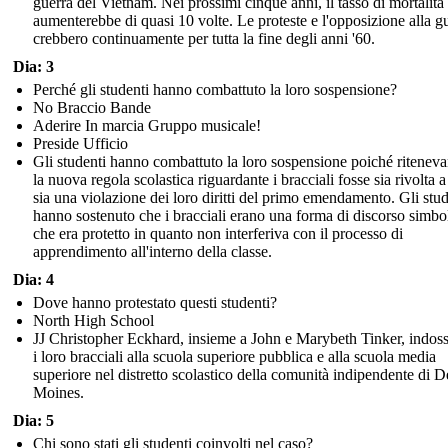
guerra del Vietnam. Nei prossimi cinque anni, il tasso di mortalità
aumenterebbe di quasi 10 volte. Le proteste e l'opposizione alla g
crebbero continuamente per tutta la fine degli anni '60.
Dia: 3
Perché gli studenti hanno combattuto la loro sospensione?
No Braccio Bande
Aderire In marcia Gruppo musicale!
Preside Ufficio
Gli studenti hanno combattuto la loro sospensione poiché ritenev
la nuova regola scolastica riguardante i bracciali fosse sia rivolta a
sia una violazione dei loro diritti del primo emendamento. Gli stud
hanno sostenuto che i bracciali erano una forma di discorso simbo
che era protetto in quanto non interferiva con il processo di
apprendimento all'interno della classe.
Dia: 4
Dove hanno protestato questi studenti?
North High School
JJ Christopher Eckhard, insieme a John e Marybeth Tinker, indos
i loro bracciali alla scuola superiore pubblica e alla scuola media
superiore nel distretto scolastico della comunità indipendente di D
Moines.
Dia: 5
Chi sono stati gli studenti coinvolti nel caso?