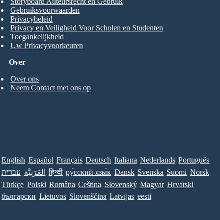
Storyboard Auteursrecht en Gebruik
Gebruiksvoorwaarden
Privacybeleid
Privacy en Veiligheid Voor Scholen en Studenten
Toegankelijkheid
Uw Privacyvoorkeuren
Over
Over ons
Neem Contact met ons op
English
Español
Français
Deutsch
Italiana
Nederlands
Português
עברית
العَرَبِيَّة
हिन्दी
ру́сский язы́к
Dansk
Svenska
Suomi
Norsk
Türkçe
Polski
Româna
Ceština
Slovenský
Magyar
Hrvatski
български
Lietuvos
Slovenščina
Latvijas
eesti