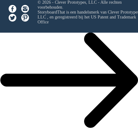
© 2026 - Clever Prototypes, LLC - Alle rechten
voorbehouden.
StoryboardThat is een handelsmerk van
Clever Prototypes
LLC
, en geregistreerd bij het US Patent and Trademark
Office