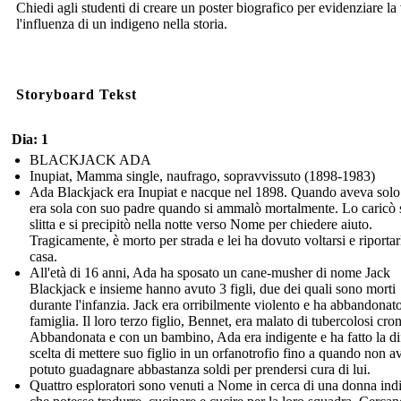
Chiedi agli studenti di creare un poster biografico per evidenziare la 
l'influenza di un indigeno nella storia.
Storyboard Tekst
Dia: 1
BLACKJACK ADA
Inupiat, Mamma single, naufrago, sopravvissuto (1898-1983)
Ada Blackjack era Inupiat e nacque nel 1898. Quando aveva solo
era sola con suo padre quando si ammalò mortalmente. Lo caricò 
slitta e si precipitò nella notte verso Nome per chiedere aiuto.
Tragicamente, è morto per strada e lei ha dovuto voltarsi e riportar
casa.
All'età di 16 anni, Ada ha sposato un cane-musher di nome Jack
Blackjack e insieme hanno avuto 3 figli, due dei quali sono morti
durante l'infanzia. Jack era orribilmente violento e ha abbandonato
famiglia. Il loro terzo figlio, Bennet, era malato di tubercolosi cron
Abbandonata e con un bambino, Ada era indigente e ha fatto la dif
scelta di mettere suo figlio in un orfanotrofio fino a quando non a
potuto guadagnare abbastanza soldi per prendersi cura di lui.
Quattro esploratori sono venuti a Nome in cerca di una donna ind