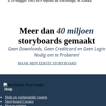
il 29 maggio 1983 ed è sepolto ad Anchorage, in Alaska.
Meer dan
40 miljoen
storyboards gemaakt
Geen Downloads, Geen Creditcard en Geen Login
Nodig om te Proberen!
MAAK MIJN EERSTE STORYBOARD
Hulp
Help en veelgestelde vragen
Storyboard Creator
Hoe te printen