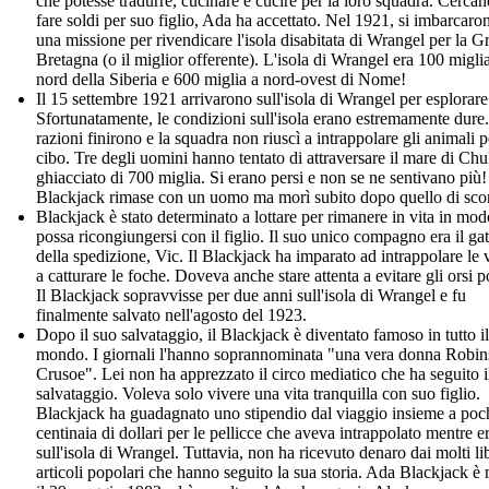
che potesse tradurre, cucinare e cucire per la loro squadra. Cercan
fare soldi per suo figlio, Ada ha accettato. Nel 1921, si imbarcaro
una missione per rivendicare l'isola disabitata di Wrangel per la G
Bretagna (o il miglior offerente). L'isola di Wrangel era 100 migli
nord della Siberia e 600 miglia a nord-ovest di Nome!
Il 15 settembre 1921 arrivarono sull'isola di Wrangel per esplorare
Sfortunatamente, le condizioni sull'isola erano estremamente dure
razioni finirono e la squadra non riuscì a intrappolare gli animali pe
cibo. Tre degli uomini hanno tentato di attraversare il mare di Ch
ghiacciato di 700 miglia. Si erano persi e non se ne sentivano più!
Blackjack rimase con un uomo ma morì subito dopo quello di sco
Blackjack è stato determinato a lottare per rimanere in vita in mo
possa ricongiungersi con il figlio. Il suo unico compagno era il gat
della spedizione, Vic. Il Blackjack ha imparato ad intrappolare le 
a catturare le foche. Doveva anche stare attenta a evitare gli orsi p
Il Blackjack sopravvisse per due anni sull'isola di Wrangel e fu
finalmente salvato nell'agosto del 1923.
Dopo il suo salvataggio, il Blackjack è diventato famoso in tutto il
mondo. I giornali l'hanno soprannominata "una vera donna Robi
Crusoe". Lei non ha apprezzato il circo mediatico che ha seguito i
salvataggio. Voleva solo vivere una vita tranquilla con suo figlio.
Blackjack ha guadagnato uno stipendio dal viaggio insieme a poc
centinaia di dollari per le pellicce che aveva intrappolato mentre e
sull'isola di Wrangel. Tuttavia, non ha ricevuto denaro dai molti lib
articoli popolari che hanno seguito la sua storia. Ada Blackjack è