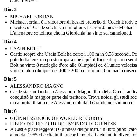
come LeBron.
Dia: 3
MICHAEL JORDAN
Michael Jordan è il giocatore di basket preferito di Coach Brody e
discute con Castle su chi sia il migliore, Lebron James o Michael 
L'allenatore sottolinea che la Giordania ha vinto sei campionati.
Dia: 4
USAIN BOLT
Castle scopre che Usain Bolt ha corso i 100 m in 9,58 secondi. Pe
poterlo battere, ma presto impara che è più difficile di quanto semb
Bolt ha vinto 8 medaglie d'oro alle Olimpiadi ed è l'unico velocist
vincere titoli olimpici nei 100 e 200 metri in tre Olimpiadi consecu
Dia: 5
ALESSANDRO MAGNO
Castle sta studiando su Alessandro Magno, il re della Grecia antic
conquistò la maggior parte del territorio. Trova noiosi gli studi soci
ma ammira il fatto che Alessandro abbia il Grande nel suo nome.
Dia: 6
GUINNESS BOOK OF WORLD RECORDS
LIBRO DEI RECORD DEL MONDO DI GUINESS
A Castle piace leggere il Guinness dei primati, un libro pubblicat
anno dal 1955 che cita tutti i record mondiali detenuti in diversi ris