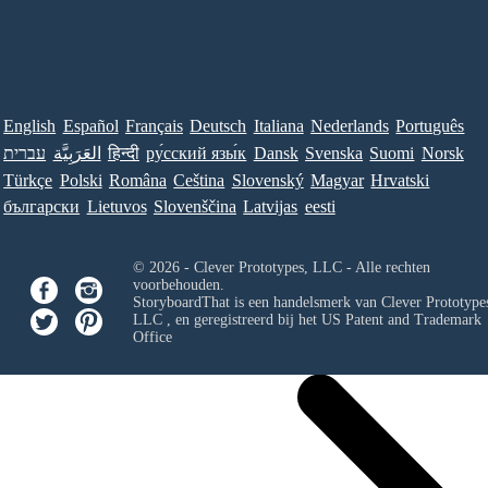
English
Español
Français
Deutsch
Italiana
Nederlands
Português
עברית
العَرَبِيَّة
हिन्दी
ру́сский язы́к
Dansk
Svenska
Suomi
Norsk
Türkçe
Polski
Româna
Ceština
Slovenský
Magyar
Hrvatski
български
Lietuvos
Slovenščina
Latvijas
eesti
© 2026 - Clever Prototypes, LLC - Alle rechten
voorbehouden.
StoryboardThat is een handelsmerk van
Clever Prototypes
LLC
, en geregistreerd bij het US Patent and Trademark
Office