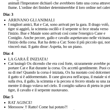
animali l'Imperatore dichiarò che avrebbero fatto una corsa attrave
fiume. L'ordine dei finisher determinerebbe il loro ordine nel cale
Dia: 3
ARRIVANO GLI ANIMALI
I migliori amici, Rat e Cat, sono arrivati per la gara. Il drago volò,
tigre si aggirò, la scimmia oscillò e il serpente si fece strada verso
l'inizio. Bue e Maiale sono arrivati così come l'energico Cane e
Coniglio. Anche pecore, gallo e cavallo aspettavano nelle vicinan
l'inizio della corsa. Rat ha detto a Cat: Sono il più piccolo qui, no
vincerò mai. Il gatto disse: Aspetta, ho un piano.
Dia: 4
LA GARA È INIZIATA!
Cat lusingò Ox dicendo che era così forte, sicuramente avrebbe p
portare Cat e Rat durante la corsa. Ox accettò gentilmente. Puoi c
su di me! Quando la corsa è iniziata, Ox ha nuotato così dolceme
il gatto si è addormentato. Il cane giocava nell'acqua, il maiale si r
sulla riva, il gallo, la scimmia e la pecora si fecero strada su una za
mentre il drago volava nel cielo. Il coniglio saltava di pietra in piet
tigre, il cavallo e il serpente nuotavano.
Dia: 5
RAT AGISCE!
Meeooow !! Ratto! Come hai potuto?!