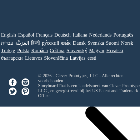
English
Español
Français
Deutsch
Italiana
Nederlands
Português
עברית
العَرَبِيَّة
हिन्दी
ру́сский язы́к
Dansk
Svenska
Suomi
Norsk
Türkçe
Polski
Româna
Ceština
Slovenský
Magyar
Hrvatski
български
Lietuvos
Slovenščina
Latvijas
eesti
© 2026 - Clever Prototypes, LLC - Alle rechten
voorbehouden.
StoryboardThat is een handelsmerk van
Clever Prototypes
LLC
, en geregistreerd bij het US Patent and Trademark
Office