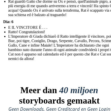
Rat guardò Gatto che dorme su Ox e pensò, quell'animale pigro, 
più energia di me quando arriveremo a terra e vincerà! Ha spinto 
acqua! Quando Ox è arrivato sulla terraferma, Rat è scappato via 
sua schiena ed è balzato al traguardo!
Dia: 6
E IL VINCITORE È . . .
Ratto! Congratulazioni!
L'Imperatore di Giada dichiarò il Ratto intelligente il vincitore, po
Bue, poi tigre, Coniglio, Drago, Serpente, Cavallo, Pecora, Scim
Gallo, Cane e infine Maiale! L'Imperatore ha dichiarato che ogni
bambino nato durante l'anno di ogni animale condividerà i propri t
Cat non è apparso sul calendario ed è per questo che Rat e Cat son
nemici da allora!
Meer dan
40 miljoen
storyboards gemaakt
Geen Downloads, Geen Creditcard en Geen Login