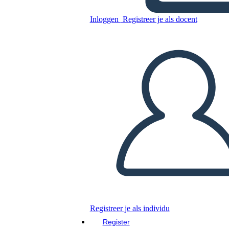
Antica Cina Accesa
Connessione
Inloggen
Registreer je als docent
Kopieer dit Storyboard
MAAK EEN STORYBOARD
DIAVOORSTELLING AFSPELEN
LEES MIJ VOOR
Registreer je als individu
Register