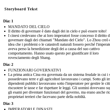
Storyboard Tekst
Dia: 1
MANDATO DEL CIELO
Il diritto di governare è dato dagli dei in cielo e può essere tolto!
I cinesi credevano che ai loro imperatori fosse concesso il diritto d
governare dagli dei chiamati "Mandato del Cielo". Lo Zhou creò 
idea che i problemi o le catastrofi naturali fossero perché l'imperat
aveva perso la benedizione degli dei a causa del suo cattivo
comportamento. Hanno usato questo per giustificare il loro
rovesciamento degli Shang.
Dia: 2
FUNZIONARI GOVERNATIVI
La prima antica Cina era governata da un sistema feudale in cui i 
possedevano terre e gli agricoltori lavoravano i campi. Sotto gli im
dipendenti pubblici lavoravano sotto l'imperatore per gestire le citt
riscuotere le tasse e far rispettare le leggi. Gli uomini dovevano s
gli esami per diventare funzionari del governo, ma erano anche ri
proprietari terrieri che facevano parte della nobiltà.
Dia: 3
IMPERATORI E DINASTI