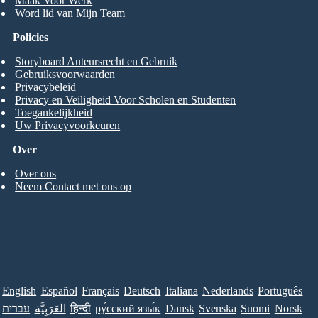
Maak Voor Werk
Word lid van Mijn Team
Policies
Storyboard Auteursrecht en Gebruik
Gebruiksvoorwaarden
Privacybeleid
Privacy en Veiligheid Voor Scholen en Studenten
Toegankelijkheid
Uw Privacyvoorkeuren
Over
Over ons
Neem Contact met ons op
English
Español
Français
Deutsch
Italiana
Nederlands
Português
עברית
العَرَبِيَّة
हिन्दी
ру́сский язы́к
Dansk
Svenska
Suomi
Norsk