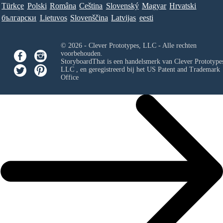
Türkçe
Polski
Româna
Ceština
Slovenský
Magyar
Hrvatski
български
Lietuvos
Slovenščina
Latvijas
eesti
© 2026 - Clever Prototypes, LLC - Alle rechten
voorbehouden.
StoryboardThat is een handelsmerk van
Clever Prototypes
LLC
, en geregistreerd bij het US Patent and Trademark
Office