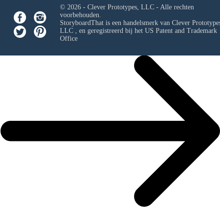
© 2026 - Clever Prototypes, LLC - Alle rechten
voorbehouden.
StoryboardThat is een handelsmerk van
Clever Prototypes
LLC
, en geregistreerd bij het US Patent and Trademark
Office