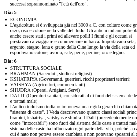
successi soprannominato "l'età dell'oro".
Dia: 5
ECONOMIA
L'agricoltura si è sviluppata già nel 3000 a.C. con colture come g
orzo, riso e cotone nella valle dell'Indo. Gli antichi indiani potreb
anche essere stati i primi ad allevare polli! I fiumi e gli oceani si
prestavano a viaggiare e commerciare in barca. Importavano seta,
argento, stagno, lana e grano dalla Cina lungo la via della seta ed
esportavano cotone, avorio, sale, perle, perline, oro e legno.
Dia: 6
STRUTTURA SOCIALE
BRAHMAN (Sacerdoti, studiosi religiosi)
KSHATRIYA (Governanti, guerrieri, ricchi proprietari terrieri)
VAISHYA (Agricoltori, commercianti)
SHUDRA (Operai, Artigiani, Servi)
DALIT (Operatori sanitari, considerati al di fuori del sistema delle
e trattati male)
L'antico induismo indiano imponeva una rigida gerarchia chiamat
"sistema di caste". I Veda descrivevano quattro classi sociali princi
bramini, kshatriya, vaishyas e shudra. I Dalit (precedentemente no
come "intoccabili") sono fuori dal sistema delle caste e trattati male
sistema delle caste ha influenzato ogni parte della vita, poiché la c
cui è nato non poteva essere cambiata e non potevano sposarsi al d