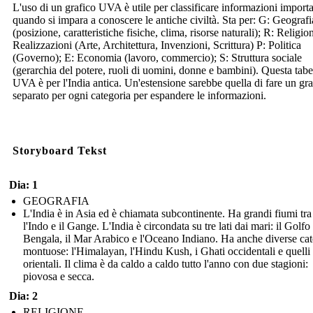
L'uso di un grafico UVA è utile per classificare informazioni importa
quando si impara a conoscere le antiche civiltà. Sta per: G: Geografi
(posizione, caratteristiche fisiche, clima, risorse naturali); R: Religio
Realizzazioni (Arte, Architettura, Invenzioni, Scrittura) P: Politica
(Governo); E: Economia (lavoro, commercio); S: Struttura sociale
(gerarchia del potere, ruoli di uomini, donne e bambini). Questa tabe
UVA è per l'India antica. Un'estensione sarebbe quella di fare un gra
separato per ogni categoria per espandere le informazioni.
Storyboard Tekst
Dia: 1
GEOGRAFIA
L'India è in Asia ed è chiamata subcontinente. Ha grandi fiumi tra
l'Indo e il Gange. L'India è circondata su tre lati dai mari: il Golfo
Bengala, il Mar Arabico e l'Oceano Indiano. Ha anche diverse ca
montuose: l'Himalayan, l'Hindu Kush, i Ghati occidentali e quelli
orientali. Il clima è da caldo a caldo tutto l'anno con due stagioni:
piovosa e secca.
Dia: 2
RELIGIONE