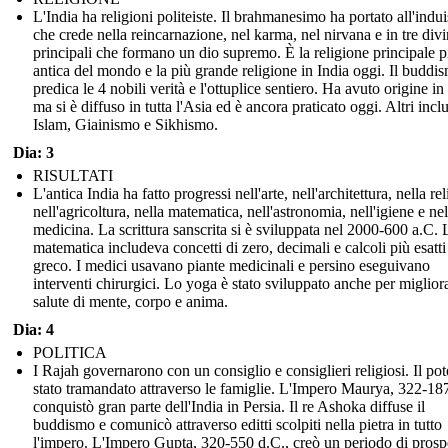
L'India ha religioni politeiste. Il brahmanesimo ha portato all'indu
che crede nella reincarnazione, nel karma, nel nirvana e in tre divi
principali che formano un dio supremo. È la religione principale p
antica del mondo e la più grande religione in India oggi. Il buddi
predica le 4 nobili verità e l'ottuplice sentiero. Ha avuto origine in
ma si è diffuso in tutta l'Asia ed è ancora praticato oggi. Altri inc
Islam, Giainismo e Sikhismo.
Dia: 3
RISULTATI
L'antica India ha fatto progressi nell'arte, nell'architettura, nella re
nell'agricoltura, nella matematica, nell'astronomia, nell'igiene e nel
medicina. La scrittura sanscrita si è sviluppata nel 2000-600 a.C. 
matematica includeva concetti di zero, decimali e calcoli più esatti 
greco. I medici usavano piante medicinali e persino eseguivano
interventi chirurgici. Lo yoga è stato sviluppato anche per migliora
salute di mente, corpo e anima.
Dia: 4
POLITICA
I Rajah governarono con un consiglio e consiglieri religiosi. Il pot
stato tramandato attraverso le famiglie. L'Impero Maurya, 322-18
conquistò gran parte dell'India in Persia. Il re Ashoka diffuse il
buddismo e comunicò attraverso editti scolpiti nella pietra in tutto
l'impero. L'Impero Gupta, 320-550 d.C., creò un periodo di prospe