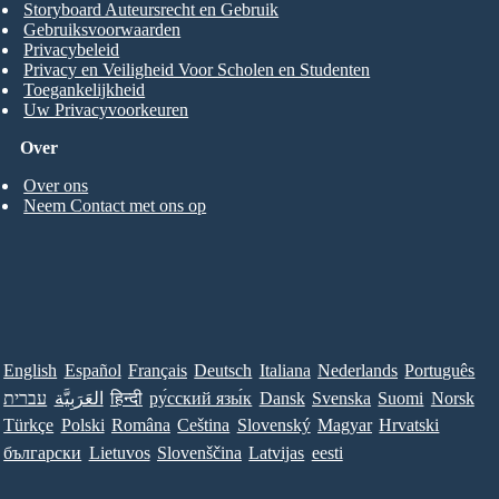
Storyboard Auteursrecht en Gebruik
Gebruiksvoorwaarden
Privacybeleid
Privacy en Veiligheid Voor Scholen en Studenten
Toegankelijkheid
Uw Privacyvoorkeuren
Over
Over ons
Neem Contact met ons op
English
Español
Français
Deutsch
Italiana
Nederlands
Português
עברית
العَرَبِيَّة
हिन्दी
ру́сский язы́к
Dansk
Svenska
Suomi
Norsk
Türkçe
Polski
Româna
Ceština
Slovenský
Magyar
Hrvatski
български
Lietuvos
Slovenščina
Latvijas
eesti