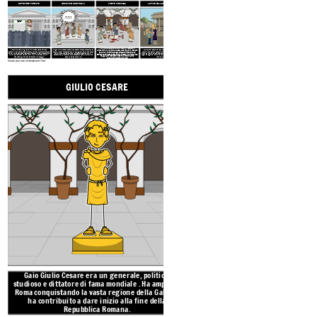
DETTATORE POTENTE
I SENATORI COSPIRANO
MORTE INFAMOSA
LA FINE DELLA REPUBBLICA
DOBBIAMO
UCCIDERLO!
Calendario giuliano
Il 15 marzo 44 aEV, le Idi di marzo , i senatori
A Roma scoppiò una guerra civile tra Cesare e Pompeo.
La gente al Senato pensava che Cesare avesse preso troppo
Molti romani disprezzavano i S
enatori per l'assassinio e
attuarono il loro piano. Cesare è entrato in Senato
Cesare e il suo esercito sconfissero Pompeo e riconquistarono
potere. Erano preoccupati che il suo governo avrebbe posto
scoppiò una serie di guerre civili.
Cesare
nipote Ottaviano
per una riunione programmata. Si dice che un
Roma. Nel 46 aEV Cesare si fece dittatore a vita. Ha costruito
fine alla Repubblica Romana. Guidati da Cassio e Bruto, i
divenne
Di Roma
leader, ribattezzato Augustus
Cesare
. Il suo
senatore di nome Casca abbia inferto il primo colpo,
molti nuovi edifici e ha apportato molte modifiche tra cui il
senatori complottarono per assassinare Cesare. Bruto era
regno ha segnato la fine del
romano
Repubblica e l'inizio del
ma gli altri senatori si sono uniti e hanno
calendario giuliano che è ancora in uso oggi.
stato un amico di Cesare.
romano
Impero.
pugnalato Cesare 23 volte.
Create your own at Storyboard That
GIULIO CESARE
PRIMI ANNI DI VIT
Gaio Giulio Cesare era un
generale, politico,
Giulio Cesare
è
nato nel mese di
lug
studioso e dittatore di
fama mondiale
. Ha ampliato
Roma per una famiglia patrizia 
Roma conquistando la vasta regione della Gallia e
risalire il loro lignaggio alla fonda
ha contribuito a dare inizio alla fine della
17 anni sposò la figlia di Cinna, un 
Repubblica Romana.
romano.