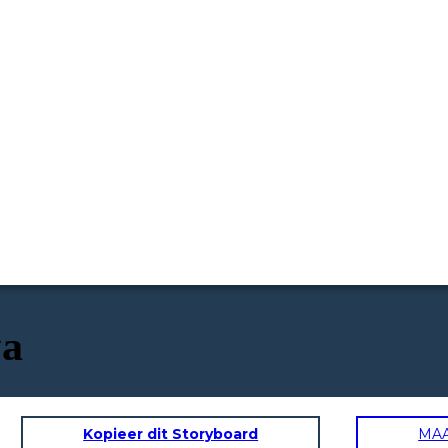
va
Kopieer dit Storyboard
MA