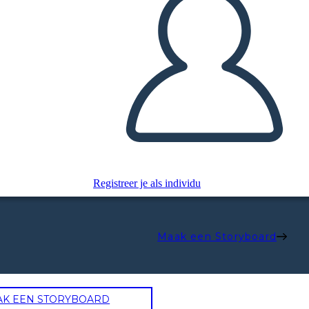
Registreer je als individu
Maak een Storyboard
AK EEN STORYBOARD