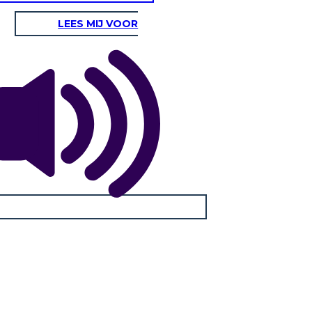
LEES MIJ VOOR
O STATESMAN
esare fu eletto console. Era un
to efficace e continuò a
erre per Roma
. Dopo la fine del
 divenne il governatore della
ici divennero gelosi della sua
à e del suo potere.