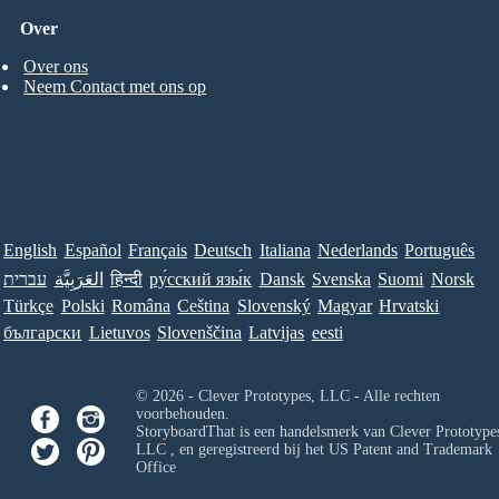
Over
Over ons
Neem Contact met ons op
English
Español
Français
Deutsch
Italiana
Nederlands
Português
עברית
العَرَبِيَّة
हिन्दी
ру́сский язы́к
Dansk
Svenska
Suomi
Norsk
Türkçe
Polski
Româna
Ceština
Slovenský
Magyar
Hrvatski
български
Lietuvos
Slovenščina
Latvijas
eesti
© 2026 - Clever Prototypes, LLC - Alle rechten
voorbehouden.
StoryboardThat is een handelsmerk van
Clever Prototypes
LLC
, en geregistreerd bij het US Patent and Trademark
Office