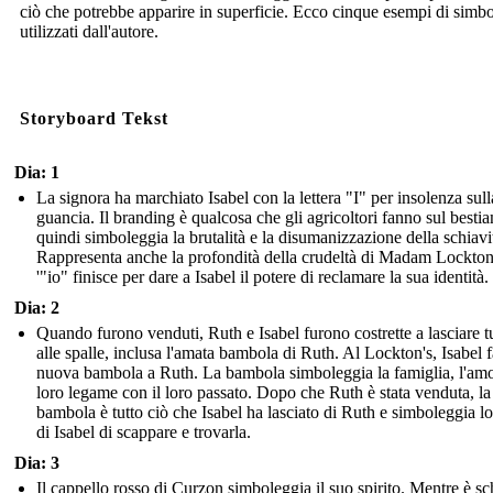
ciò che potrebbe apparire in superficie. Ecco cinque esempi di simb
utilizzati dall'autore.
Storyboard Tekst
Dia: 1
La signora ha marchiato Isabel con la lettera "I" per insolenza sull
guancia. Il branding è qualcosa che gli agricoltori fanno sul besti
quindi simboleggia la brutalità e la disumanizzazione della schiavi
Rappresenta anche la profondità della crudeltà di Madam Lockton
'"io" finisce per dare a Isabel il potere di reclamare la sua identità.
Dia: 2
Quando furono venduti, Ruth e Isabel furono costrette a lasciare t
alle spalle, inclusa l'amata bambola di Ruth. Al Lockton's, Isabel 
nuova bambola a Ruth. La bambola simboleggia la famiglia, l'amor
loro legame con il loro passato. Dopo che Ruth è stata venduta, la
bambola è tutto ciò che Isabel ha lasciato di Ruth e simboleggia l
di Isabel di scappare e trovarla.
Dia: 3
Il cappello rosso di Curzon simboleggia il suo spirito. Mentre è sc