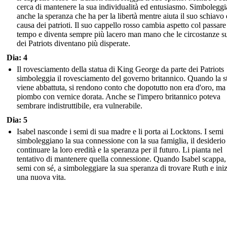
cerca di mantenere la sua individualità ed entusiasmo. Simboleggi
anche la speranza che ha per la libertà mentre aiuta il suo schiavo 
causa dei patrioti. Il suo cappello rosso cambia aspetto col passare
tempo e diventa sempre più lacero man mano che le circostanze s
dei Patriots diventano più disperate.
Dia: 4
Il rovesciamento della statua di King George da parte dei Patriots
simboleggia il rovesciamento del governo britannico. Quando la s
viene abbattuta, si rendono conto che dopotutto non era d'oro, ma
piombo con vernice dorata. Anche se l'impero britannico poteva
sembrare indistruttibile, era vulnerabile.
Dia: 5
Isabel nasconde i semi di sua madre e li porta ai Locktons. I semi
simboleggiano la sua connessione con la sua famiglia, il desiderio
continuare la loro eredità e la speranza per il futuro. Li pianta nel
tentativo di mantenere quella connessione. Quando Isabel scappa, 
semi con sé, a simboleggiare la sua speranza di trovare Ruth e iniz
una nuova vita.