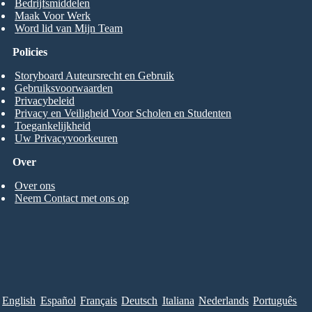
Bedrijfsmiddelen
Maak Voor Werk
Word lid van Mijn Team
Policies
Storyboard Auteursrecht en Gebruik
Gebruiksvoorwaarden
Privacybeleid
Privacy en Veiligheid Voor Scholen en Studenten
Toegankelijkheid
Uw Privacyvoorkeuren
Over
Over ons
Neem Contact met ons op
English
Español
Français
Deutsch
Italiana
Nederlands
Português