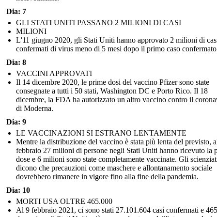
Dia: 7
GLI STATI UNITI PASSANO 2 MILIONI DI CASI
MILIONI
L'11 giugno 2020, gli Stati Uniti hanno approvato 2 milioni di cas
confermati di virus meno di 5 mesi dopo il primo caso confermato
Dia: 8
VACCINI APPROVATI
Il 14 dicembre 2020, le prime dosi del vaccino Pfizer sono state
consegnate a tutti i 50 stati, Washington DC e Porto Rico. Il 18
dicembre, la FDA ha autorizzato un altro vaccino contro il corona
di Moderna.
Dia: 9
LE VACCINAZIONI SI ESTRANO LENTAMENTE
Mentre la distribuzione del vaccino è stata più lenta del previsto, a
febbraio 27 milioni di persone negli Stati Uniti hanno ricevuto la 
dose e 6 milioni sono state completamente vaccinate. Gli scienziat
dicono che precauzioni come maschere e allontanamento sociale
dovrebbero rimanere in vigore fino alla fine della pandemia.
Dia: 10
MORTI USA OLTRE 465.000
Al 9 febbraio 2021, ci sono stati 27.101.604 casi confermati e 46