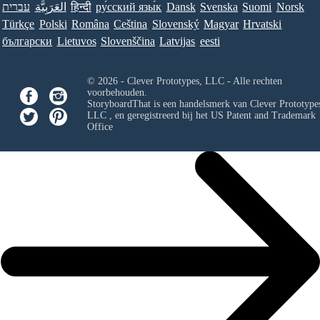
עברית
العَرَبِيَّة
हिन्दी
ру́сский язы́к
Dansk
Svenska
Suomi
Norsk
Türkçe
Polski
Româna
Ceština
Slovenský
Magyar
Hrvatski
български
Lietuvos
Slovenščina
Latvijas
eesti
© 2026 - Clever Prototypes, LLC - Alle rechten
voorbehouden.
StoryboardThat is een handelsmerk van
Clever Prototypes
LLC
, en geregistreerd bij het US Patent and Trademark
Office