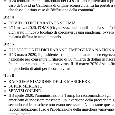
Il 26 febbraio 2020, i funzionari del CDC hanno confermato il pr
caso di Covid in California di origine sconosciuta. Li ha portati a 
che fosse il primo caso di "diffusione della comunità".
Dia: 4
COVID 19 DICHIARATA PANDEMIA
L'11 marzo 2020, l'OMS (Organizzazione mondiale della sanità) 
dichiarato il nuovo focolaio di coronavirus una pandemia, ovvero
malattia diffusa in tutto il mondo.
Dia: 5
GLI STATI UNITI DICHIARANO EMERGENZA NAZIONA
Il 13 marzo 2020, il presidente Trump ha dichiarato un'emergenza
nazionale per consentire il rilascio di 50 miliardi di dollari in risor
federali per combattere il coronavirus. Il 18 marzo 2020 è stato fi
un pacchetto di aiuti per il coronavirus.
Dia: 6
RACCOMANDAZIONE DELLE MASCHERE
SUPER MERCATO
SERVIZI ONLINE
Il 3 aprile 2020, l'amministrazione Trump ha raccomandato agli
americani di indossare maschere, un'inversione della precedente g
secondo cui le maschere non erano necessarie. Nonostante questa
raccomandazione, l'uso e l'applicazione della maschera variavano
notevolmente.