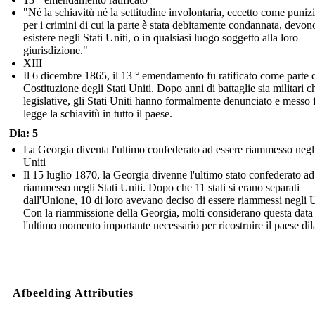
"Né la schiavitù né la settitudine involontaria, eccetto come puniz
per i crimini di cui la parte è stata debitamente condannata, devon
esistere negli Stati Uniti, o in qualsiasi luogo soggetto alla loro
giurisdizione."
XIII
Il 6 dicembre 1865, il 13 ° emendamento fu ratificato come parte d
Costituzione degli Stati Uniti. Dopo anni di battaglie sia militari c
legislative, gli Stati Uniti hanno formalmente denunciato e messo 
legge la schiavitù in tutto il paese.
Dia: 5
La Georgia diventa l'ultimo confederato ad essere riammesso negli
Uniti
Il 15 luglio 1870, la Georgia divenne l'ultimo stato confederato ad
riammesso negli Stati Uniti. Dopo che 11 stati si erano separati
dall'Unione, 10 di loro avevano deciso di essere riammessi negli
Con la riammissione della Georgia, molti considerano questa dat
l'ultimo momento importante necessario per ricostruire il paese dil
Afbeelding Attributies