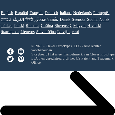
English
Español
Français
Deutsch
Italiana
Nederlands
Português
עברית
العَرَبِيَّة
हिन्दी
ру́сский язы́к
Dansk
Svenska
Suomi
Norsk
Türkçe
Polski
Româna
Ceština
Slovenský
Magyar
Hrvatski
български
Lietuvos
Slovenščina
Latvijas
eesti
© 2026 - Clever Prototypes, LLC - Alle rechten
voorbehouden.
StoryboardThat is een handelsmerk van
Clever Prototypes
LLC
, en geregistreerd bij het US Patent and Trademark
Office