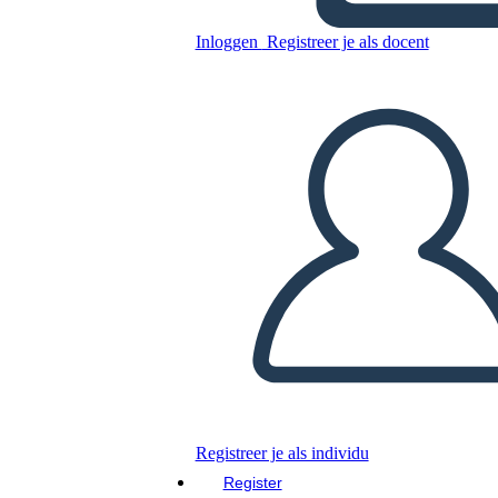
Ricostruzione
Inloggen
Registreer je als docent
Kopieer dit Storyboard
MAAK EEN STORYBOARD
DIAVOORSTELLING AFSPELEN
LEES MIJ VOOR
Registreer je als individu
Register