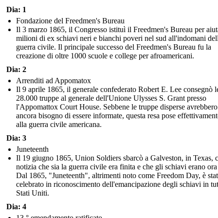
Dia: 1
Fondazione del Freedmen's Bureau
Il 3 marzo 1865, il Congresso istituì il Freedmen's Bureau per aiut
milioni di ex schiavi neri e bianchi poveri nel sud all'indomani del
guerra civile. Il principale successo del Freedmen's Bureau fu la
creazione di oltre 1000 scuole e college per afroamericani.
Dia: 2
Arrenditi ad Appomatox
Il 9 aprile 1865, il generale confederato Robert E. Lee consegnò l
28.000 truppe al generale dell'Unione Ulysses S. Grant presso
l'Appomattox Court House. Sebbene le truppe disperse avrebbero
ancora bisogno di essere informate, questa resa pose effettivament
alla guerra civile americana.
Dia: 3
Juneteenth
Il 19 giugno 1865, Union Soldiers sbarcò a Galveston, in Texas, 
notizia che sia la guerra civile era finita e che gli schiavi erano ora 
Dal 1865, "Juneteenth", altrimenti noto come Freedom Day, è sta
celebrato in riconoscimento dell'emancipazione degli schiavi in tutt
Stati Uniti.
Dia: 4
13 ° emendamento ratificato