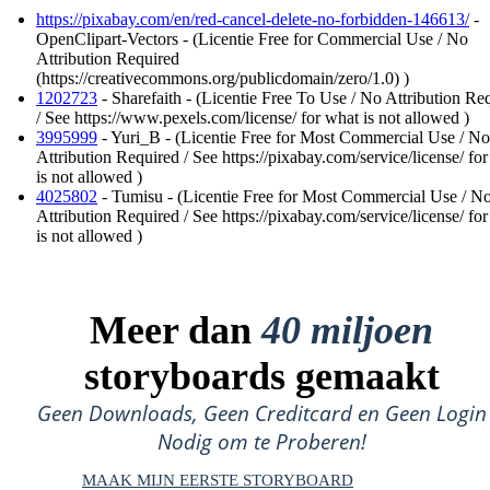
https://pixabay.com/en/red-cancel-delete-no-forbidden-146613/
-
OpenClipart-Vectors - (Licentie Free for Commercial Use / No
Attribution Required
(https://creativecommons.org/publicdomain/zero/1.0) )
1202723
- Sharefaith - (Licentie Free To Use / No Attribution Re
/ See https://www.pexels.com/license/ for what is not allowed )
3995999
- Yuri_B - (Licentie Free for Most Commercial Use / No
Attribution Required / See https://pixabay.com/service/license/ fo
is not allowed )
4025802
- Tumisu - (Licentie Free for Most Commercial Use / N
Attribution Required / See https://pixabay.com/service/license/ fo
is not allowed )
Meer dan
40 miljoen
storyboards gemaakt
Geen Downloads, Geen Creditcard en Geen Login
Nodig om te Proberen!
MAAK MIJN EERSTE STORYBOARD