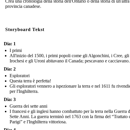
Crea una cronologia della storia dell'Ontario o della storia di un'altra
provincia canadese.
Storyboard Tekst
Dia: 1
I primi
All'inizio del 1500, i primi popoli come gli Algonchini, i Cree, gli
Irochesi e gli Uroni abitavano il Canada; pescavano e cacciavano.
Dia: 2
Esploratori
Questa terra è perfetta!
Gli esploratori vennero a ispezionare la terra e nel 1611 fu rivendi
per l'Inghilterra.
Dia: 3
Guerra dei sette anni
I francesi e gli inglesi hanno combattuto per la terra nella Guerra d
Sette Anni. La guerra terminò nel 1763 con la firma del “Trattato 
Parigi” e l'Inghilterra vittoriosa.
Dia: 4