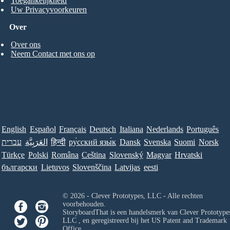
Toegankelijkheid
Uw Privacyvoorkeuren
Over
Over ons
Neem Contact met ons op
English
Español
Français
Deutsch
Italiana
Nederlands
Português
עברית
العَرَبِيَّة
हिन्दी
ру́сский язы́к
Dansk
Svenska
Suomi
Norsk
Türkçe
Polski
Româna
Ceština
Slovenský
Magyar
Hrvatski
български
Lietuvos
Slovenščina
Latvijas
eesti
© 2026 - Clever Prototypes, LLC - Alle rechten
voorbehouden.
StoryboardThat is een handelsmerk van
Clever Prototypes
LLC
, en geregistreerd bij het US Patent and Trademark
Office