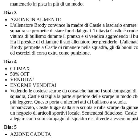
mantenerlo in pista in più di un modo.
Dia: 3
AZIONE IN AUMENTO
L'allenatore Brody convince la madre di Castle a lasciarlo entrare 
squadra se promette di stare fuori dai guai. Tuttavia Castle è crud
vittima di bullismo durante il pranzo e si vendica aggredendo il bu
Ha il preside di chiamare il suo allenatore per prenderlo. L'allenat
Brody permette a Castle di rimanere nella squadra, gli dà buoni co
ed esercizi di corsa extra come punizione.
Dia: 4
CLIMAX
50% OFF
VENDITA!
ENORME VENDITA!
Vedendo le costose scarpe da corsa che hanno i suoi compagni di
squadra, Castle si taglia la parte superiore delle scarpe in modo ch
più leggere. Questo porta a ulteriori atti di bullismo a scuola.
Imbarazzato, Castle fugge dalla sua scuola e ruba scarpe da ginnas
un negozio di articoli sportivi locale. Sentendosi fiducioso, Castle 
a legare con i suoi compagni di squadra e si diverte a essere in pist
Dia: 5
AZIONE CADUTA