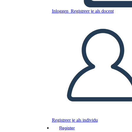
Diagramma di Trama
Fantasma
Inloggen
Registreer je als docent
Kopieer dit Storyboard
MAAK EEN STORYBOARD
DIAVOORSTELLING AFSPELEN
LEES MIJ VOOR
Registreer je als individu
Register