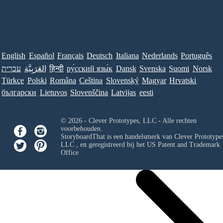
English
Español
Français
Deutsch
Italiana
Nederlands
Português
עברית
العَرَبِيَّة
हिन्दी
ру́сский язы́к
Dansk
Svenska
Suomi
Norsk
Türkçe
Polski
Româna
Ceština
Slovenský
Magyar
Hrvatski
български
Lietuvos
Slovenščina
Latvijas
eesti
© 2026 - Clever Prototypes, LLC - Alle rechten
voorbehouden.
StoryboardThat is een handelsmerk van
Clever Prototypes
LLC
, en geregistreerd bij het US Patent and Trademark
Office