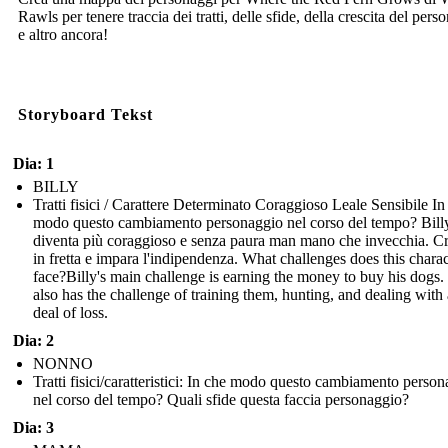
Rawls per tenere traccia dei tratti, delle sfide, della crescita del pers
e altro ancora!
Storyboard Tekst
Dia: 1
BILLY
Tratti fisici / Carattere Determinato Coraggioso Leale Sensibile In
modo questo cambiamento personaggio nel corso del tempo? Bill
diventa più coraggioso e senza paura man mano che invecchia. C
in fretta e impara l'indipendenza. What challenges does this charac
face? Billy's main challenge is earning the money to buy his dogs
also has the challenge of training them, hunting, and dealing with 
deal of loss.
Dia: 2
NONNO
Tratti fisici/caratteristici: In che modo questo cambiamento perso
nel corso del tempo? Quali sfide questa faccia personaggio?
Dia: 3