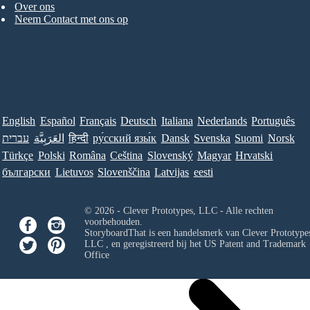
Over ons
Neem Contact met ons op
English
Español
Français
Deutsch
Italiana
Nederlands
Português
עברית
العَرَبِيَّة
हिन्दी
ру́сский язы́к
Dansk
Svenska
Suomi
Norsk
Türkçe
Polski
Româna
Ceština
Slovenský
Magyar
Hrvatski
български
Lietuvos
Slovenščina
Latvijas
eesti
© 2026 - Clever Prototypes, LLC - Alle rechten
voorbehouden.
StoryboardThat is een handelsmerk van
Clever Prototypes
LLC
, en geregistreerd bij het US Patent and Trademark
Office