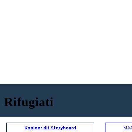
 Rifugiati
Kopieer dit Storyboard
MA