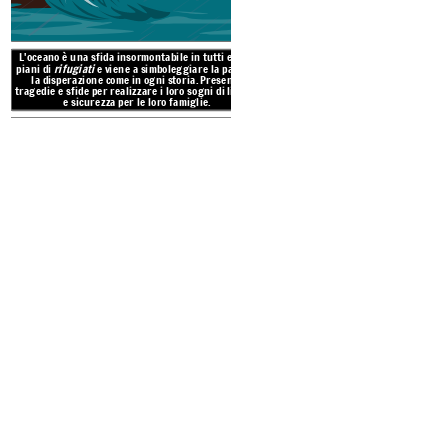
una nuova terra. Ogni 
speranza di una nuova v
L'oceano è una sfida insormontabile in tutti e tre i
piani di
rifugiati
e viene a simboleggiare la paura e
la disperazione come in ogni storia. Presenta
tragedie e sfide per realizzare i loro sogni di libertà
e sicurezza per le loro famiglie.
MORGEN!
TEMI, simbol
MA
Ñ
ANA
Mañana o "domani" è un motivo r
storie, sottolineando i sogni di
sociali, politici e ambientali. 
di controllo dei personaggi sui 
DOMANI!
dei governi, delle persone e del
CAPPELLO 
trovare ri
INDUST
MA
Ñ
ANA!
MORGEN!
Indust