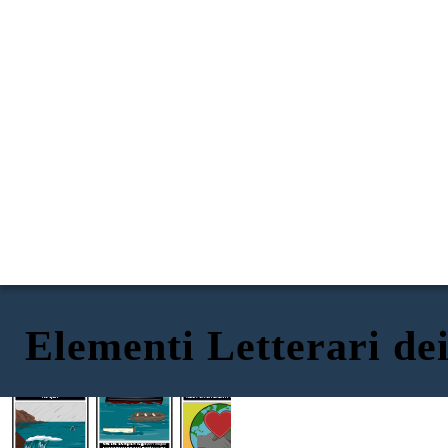
Elementi Letterari dei
BARCHE
ACQUA
RESPONSABILITÀ SOCIALE
Tutte e tre le famiglie in
viaggio
per i rifugiati
sulle barche per cercare di sfuggire alla loro