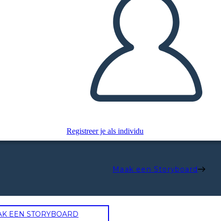
Registreer je als individu
Maak een Storyboard
AK EEN STORYBOARD