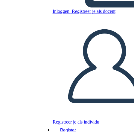
Esempio di Lily Rose del
Capodanno Lunare Della
Inloggen
Registreer je als docent
Cina Antica
Kopieer dit Storyboard
MAAK EEN STORYBOARD
DIAVOORSTELLING AFSPELEN
LEES MIJ VOOR
Registreer je als individu
Register