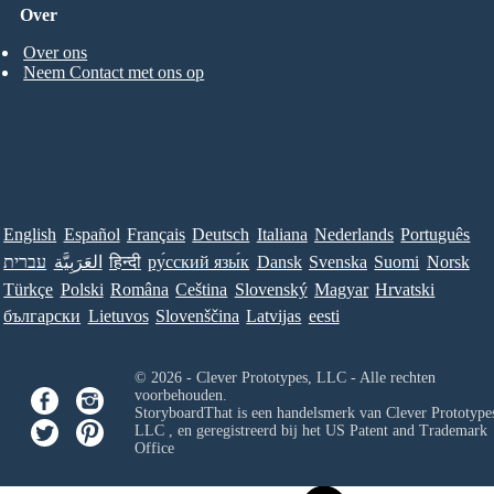
Over
Over ons
Neem Contact met ons op
English
Español
Français
Deutsch
Italiana
Nederlands
Português
עברית
العَرَبِيَّة
हिन्दी
ру́сский язы́к
Dansk
Svenska
Suomi
Norsk
Türkçe
Polski
Româna
Ceština
Slovenský
Magyar
Hrvatski
български
Lietuvos
Slovenščina
Latvijas
eesti
© 2026 - Clever Prototypes, LLC - Alle rechten
voorbehouden.
StoryboardThat is een handelsmerk van
Clever Prototypes
LLC
, en geregistreerd bij het US Patent and Trademark
Office