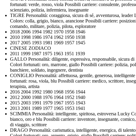
fortunati: verde, rosso, viola Possibili carriere: consulente, profess
scienziato, polizia, infermiera, insegnante
TIGRE Personalità: coraggiosa, sicura di sé, avventurosa, leader
Colors: colla, grigio, bianco, arancione Possibili carriere: posizion
comando, militare, polizia, pilota, esploratore
2018 2006 1994 1982 1970 1958 1946
2010 1998 1986 1974 1962 1950 1938
2017 2005 1993 1981 1969 1957 1945
CINESE ZODIACO
2011 1999 1987 1975 1963 1951 1939
GALLO Personalità: diligente, espressiva, responsabile, sicura di 
Colori fortunati: oro, marrone, giallo Possibili carriere: polizia, pol
banchiere, soldato, ingegnere, dentista
CONIGLIO Personalità: affettuosa, gentile, generosa, intelligente
fortunati: rosa, viola, blu Possibili carriere: medico, scrittore, inse
terapista, artista
2016 2004 1992 1980 1968 1956 1944
2012 2000 1988 1976 1964 1952 1940
2015 2003 1991 1979 1967 1955 1943
2013 2001 1989 1977 1965 1953 1941
SCIMMIA Personalità: intelligente, spiritosa, estroversa Lucky Co
bianco, oro e blu Possibili carriere: inventore, insegnante, comico
di viaggio, scrittore
DRAGO Personalità: carismatica, intelligente, energica, di talento
Colori fortunati: oro, argento, grigio, giallo Possibili carriere: polit