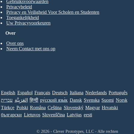
Gebruiksvoorwaarden
Privacybeleid
Privacy en Veiligheid Voor Scholen en Studenten
Toegankelijkheid
Uw Privacyvoorkeuren
Over
Over ons
Neem Contact met ons op
English
Español
Français
Deutsch
Italiana
Nederlands
Português
עברית
العَرَبِيَّة
हिन्दी
ру́сский язы́к
Dansk
Svenska
Suomi
Norsk
Türkçe
Polski
Româna
Ceština
Slovenský
Magyar
Hrvatski
български
Lietuvos
Slovenščina
Latvijas
eesti
© 2026 - Clever Prototypes, LLC - Alle rechten