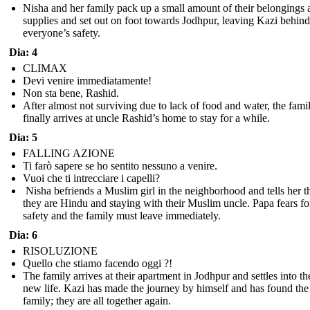
Nisha and her family pack up a small amount of their belongings 
supplies and set out on foot towards Jodhpur, leaving Kazi behind
everyone’s safety.
Dia: 4
CLIMAX
Devi venire immediatamente!
Non sta bene, Rashid.
After almost not surviving due to lack of food and water, the fami
finally arrives at uncle Rashid’s home to stay for a while.
Dia: 5
FALLING AZIONE
Ti farò sapere se ho sentito nessuno a venire.
Vuoi che ti intrecciare i capelli?
Nisha befriends a Muslim girl in the neighborhood and tells her t
they are Hindu and staying with their Muslim uncle. Papa fears for
safety and the family must leave immediately.
Dia: 6
RISOLUZIONE
Quello che stiamo facendo oggi ?!
The family arrives at their apartment in Jodhpur and settles into th
new life. Kazi has made the journey by himself and has found the
family; they are all together again.