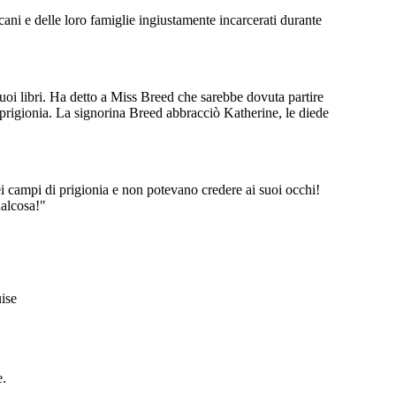
ani e delle loro famiglie ingiustamente incarcerati durante
suoi libri. Ha detto a Miss Breed che sarebbe dovuta partire
i prigionia. La signorina Breed abbracciò Katherine, le diede
nei campi di prigionia e non potevano credere ai suoi occhi!
ualcosa!"
uise
e.