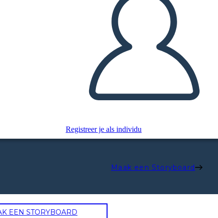
Registreer je als individu
Maak een Storyboard
AK EEN STORYBOARD