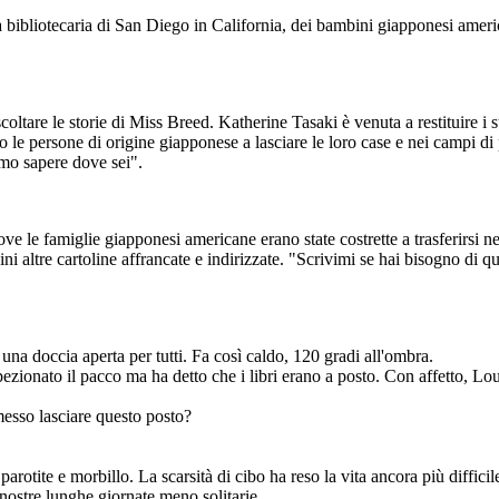
a bibliotecaria di San Diego in California, dei bambini giapponesi americ
ionati per mano del
zi di sussistenza e la
cusato più di 40 anni
oltare le storie di Miss Breed. Katherine Tasaki è venuta a restituire i 
lara Breed è stata
nesi americani che
do le persone di origine giapponese a lasciare le loro case e nei campi d
1.
emo sapere dove sei".
ove le famiglie giapponesi americane erano state costrette a trasferirsi 
ni altre cartoline affrancate e indirizzate. "Scrivimi se hai bisogno di q
na doccia aperta per tutti. Fa così caldo, 120 gradi all'ombra.
pezionato il pacco ma ha detto che i libri erano a posto. Con affetto, Lo
sso lasciare questo posto?
otite e morbillo. La scarsità di cibo ha reso la vita ancora più difficil
 nostre lunghe giornate meno solitarie.