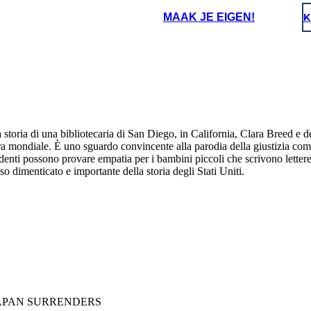
e
MAAK JE EIGEN!
K
dei treni dove le
urono rilasciati dai
ate costrette a
Circa 120.000 giapponesi americani furono imprigionati per mano del
are. Le loro case, i
otevano credere ai
governo degli Stati Uniti. Hanno perso la casa, i mezzi di sussistenza e la
a storia di una bibliotecaria di San Diego, in California, Clara Breed e 
rciali e le fattorie
libertà per anni. Il governo degli Stati Uniti si è scusato più di 40 anni
Ha distribuito ai
dopo. Miss Breed e Katherine rimasero amiche. Clara Breed è stata
 razzismo. Alcuni si
zate. "Scrivimi se
ra mondiale. È uno sguardo convincente alla parodia della giustizia com
onorata come ospite come una riunione di giapponesi americani che
o, altri sono tornati
erano stati imprigionati nel 1991.
ricostruire.
denti possono provare empatia per i bambini piccoli che scrivono letter
so dimenticato e importante della storia degli Stati Uniti.
DJAPAN SURRENDERS