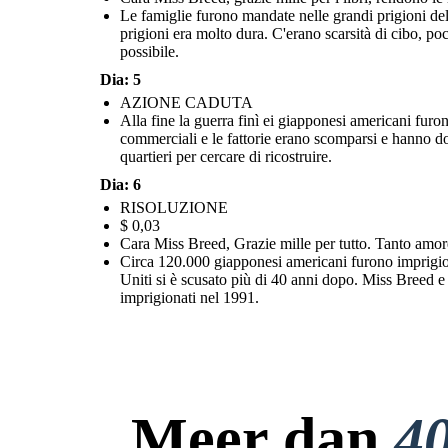
governo degli Stati Uniti. Hanno perso la casa, i mezzi di sussistenza e la
Le famiglie furono mandate nelle grandi prigioni dell
libertà per anni. Il governo degli Stati Uniti si è scusato più di 40 anni
dopo. Miss Breed e Katherine rimasero amiche. Clara Breed è stata
onorata come ospite come una riunione di giapponesi americani che
prigioni era molto dura. C'erano scarsità di cibo, poch
erano stati imprigionati nel 1991.
possibile.
Dia: 5
AZIONE CADUTA
Alla fine la guerra finì ei giapponesi americani furon
commerciali e le fattorie erano scomparsi e hanno dov
quartieri per cercare di ricostruire.
Dia: 6
RISOLUZIONE
$ 0,03
Cara Miss Breed, Grazie mille per tutto. Tanto amor
Circa 120.000 giapponesi americani furono imprigiona
Uniti si è scusato più di 40 anni dopo. Miss Breed 
imprigionati nel 1991.
Meer dan
40