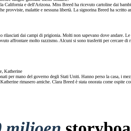
a California e dell'Arizona. Miss Breed ha ricevuto cartoline dai bambini
e provviste, malattie e nessuna libertà. La signorina Breed ha scritto arti
o rilasciati dai campi di prigionia. Molti non sapevano dove andare. Le lo
uto affrontare molto razzismo. Alcuni si sono trasferiti per cercare di r
e, Katherine
ti per mano del governo degli Stati Uniti. Hanno perso la casa, i mezzi d
e Katherine rimasero amiche. Clara Breed è stata onorata come ospite co
 miljoen
storyboa