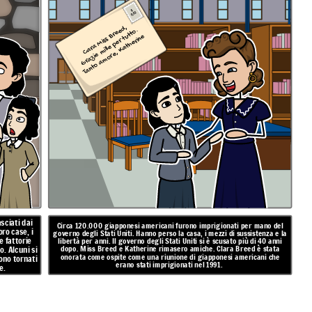
$
0,03
Cara Miss Breed,
Gr
a
zi
e
mill
e
p
er t
utt
o.
T
a
nt
o
a
m
or
e,
K
at
h
eri
n
e
asciati dai
Circa 120.000 giapponesi americani furono imprigionati per mano del
ro case, i
governo degli Stati Uniti. Hanno perso la casa, i mezzi di sussistenza e la
e fattorie
libertà per anni. Il governo degli Stati Uniti si è scusato più di 40 anni
dopo. Miss Breed e Katherine rimasero amiche. Clara Breed è stata
. Alcuni si
onorata come ospite come una riunione di giapponesi americani che
sono tornati
erano stati imprigionati nel 1991.
e.