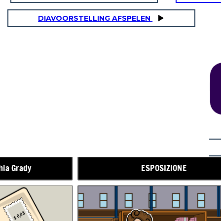
DIAVOORSTELLING AFSPELEN
AZIONE IN AUMENTO
hia Grady
ESPOSIZIONE
$ 0,03
La signorina Breed è andata alla stazione dei treni dove le