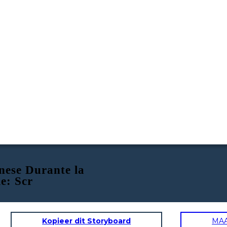
nese Durante la
e: Scr
Kopieer dit Storyboard
MA