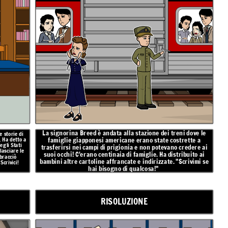
La signorina Breed è andata alla stazione dei treni dove le
e storie di
. Ha detto a
famiglie giapponesi americane erano state costrette a
egli Stati
trasferirsi nei campi di prigionia e non potevano credere ai
lasciare le
suoi occhi! C'erano centinaia di famiglie. Ha distribuito ai
bracciò
bambini altre cartoline affrancate e indirizzate. "Scrivimi se
Scrivici!
hai bisogno di qualcosa!"
RISOLUZIONE