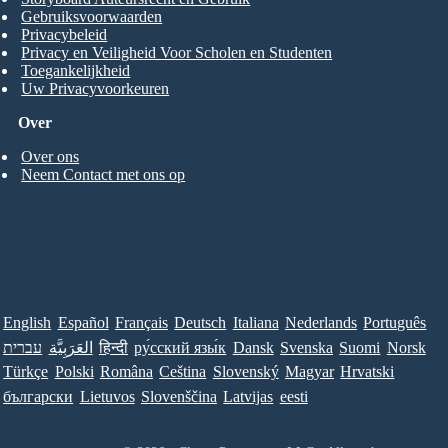
Gebruiksvoorwaarden
Privacybeleid
Privacy en Veiligheid Voor Scholen en Studenten
Toegankelijkheid
Uw Privacyvoorkeuren
Over
Over ons
Neem Contact met ons op
English
Español
Français
Deutsch
Italiana
Nederlands
Português
עברית
العَرَبِيَّة
हिन्दी
ру́сский язы́к
Dansk
Svenska
Suomi
Norsk
Türkçe
Polski
Româna
Ceština
Slovenský
Magyar
Hrvatski
български
Lietuvos
Slovenščina
Latvijas
eesti