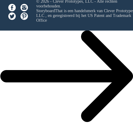
© 2026 - Clever Prototypes, LLC - Alle rechten
voorbehouden.
StoryboardThat is een handelsmerk van
Clever Prototypes
LLC
, en geregistreerd bij het US Patent and Trademark
Office