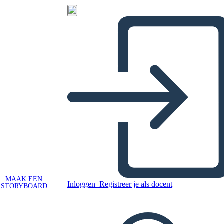
MAAK EEN
Inloggen
Registreer je als docent
STORYBOARD