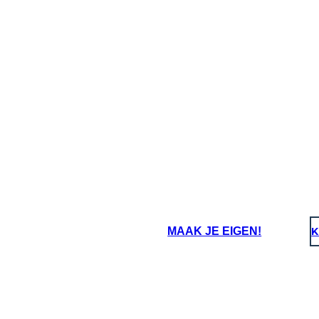
oard That
MAAK JE EIGEN!
K