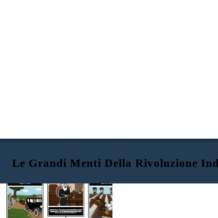
Le Grandi Menti Della Rivoluzione Ind
ALEXANDER GRAHAM BELL
HENRY FORD
ELI WHITNEY
Alexander Graham Bell è stato un pioniere nel mondo delle comunicazioni. Bell è cresciuto con una madre sorda, che lo ha portato a sperimentare e ricercare la scienza del suono. Gli esperimenti di Bell con il suono e il filo telegrafico portarono alla sua rivoluzionaria invenzione del telefono. Nel 1877, ha fondato la Bell Telephone Company e ha cambiato per sempre il modo in cui gli esseri umani comunicano tra loro.