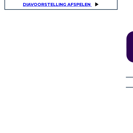
DIAVOORSTELLING AFSPELEN
TNEY
ustria di produzione del cotone
dei semi dalla fibra di cotone.