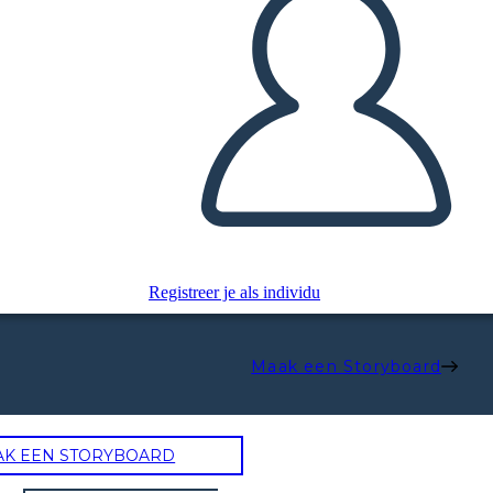
Registreer je als individu
Maak een Storyboard
AK EEN STORYBOARD