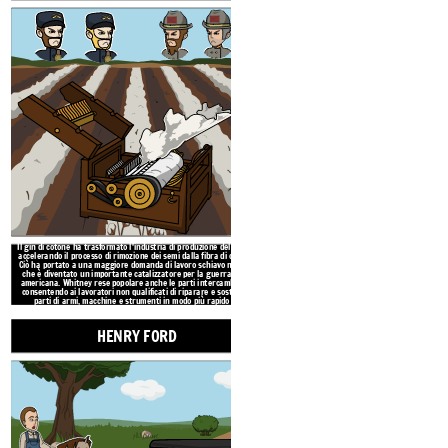
Ciò ha portato a una maggiore doman
che è diventato un importante catal
americana. Whitney rese popolare an
consentendo ai lavoratori non qualif
parti di armi, macchine e strume
economic
Grandi menti della rivoluzione
industriale
ALEXANDER GR
Il gin di cotone ha trasformato l'industria di produzione del cotone
accelerando il processo di rimozione dei semi dalla fibra di cotone.
Ciò ha portato a una maggiore domanda di lavoro schiavo nel sud,
che è diventato un importante catalizzatore per la guerra civile
americana. Whitney rese popolare anche le parti intercambiabili,
consentendo ai lavoratori non qualificati di riparare e sostituire
parti di armi, macchine e strumenti in modo più rapido ed
economico.
HENRY FORD