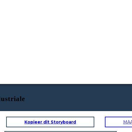
ustriale
Kopieer dit Storyboard
MA