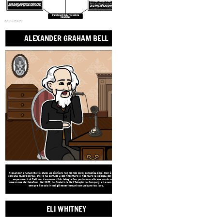
Il gin di cotone ha trasformato l'industria di produzione del cotone
accelerando il processo di rimozione dei semi dalla fibra di cotone.
Ciò ha portato a una maggiore domanda di lavoro schiavo nel sud,
che è diventato un importante catalizzatore per la guerra civile
Henry Ford è stato un pioniere nell'industria manifatturiera e automobilistica. La catena di montaggio di Ford ha contribuito a trasformare il mondo della produzione. Ford è stata in grado di produrre la prima automobile che era alla portata di migliaia di americani. La sua eredità continua ancora oggi attraverso
americana. Whitney rese popolare anche le parti intercambiabili,
marchi come Ford, Lincoln, Mercury, Volvo, Mazda e Land Rover.
consentendo ai lavoratori non qualificati di riparare e sostituire
parti di armi, macchine e strumenti in modo più rapido ed
economico.
Grandi menti della rivoluzione
industriale
Create your own at Storyboard That
ALEXANDER GRAHAM BELL
ELI WHI
Alexander Graham Bell è stato un pioniere nel mondo delle comunicazioni. Bell è cresciuto
con una madre sorda, che lo ha portato a sperimentare e ricercare la scienza del suono. Gli
esperimenti di Bell con il suono e il filo telegrafico portarono alla sua rivoluzionaria
invenzione del telefono. Nel 1877, ha fondato la Bell Telephone Company e ha cambiato per
sempre il modo in cui gli esseri umani comunicano tra loro.
ELI WHITNEY
Il gin di cotone ha trasformato l'ind
accelerando il processo di rimozione 