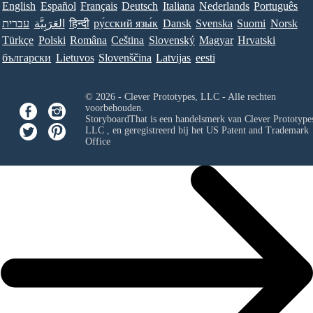
English
Español
Français
Deutsch
Italiana
Nederlands
Português
עברית
العَرَبِيَّة
हिन्दी
ру́сский язы́к
Dansk
Svenska
Suomi
Norsk
Türkçe
Polski
Româna
Ceština
Slovenský
Magyar
Hrvatski
български
Lietuvos
Slovenščina
Latvijas
eesti
© 2026 - Clever Prototypes, LLC - Alle rechten
voorbehouden.
StoryboardThat is een handelsmerk van
Clever Prototypes
LLC
, en geregistreerd bij het US Patent and Trademark
Office