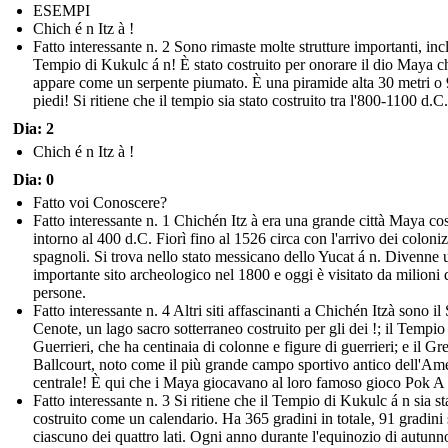
ESEMPI
Chich é n Itz à !
Fatto interessante n. 2 Sono rimaste molte strutture importanti, incl
Tempio di Kukulc á n! È stato costruito per onorare il dio Maya c
appare come un serpente piumato. È una piramide alta 30 metri o
piedi! Si ritiene che il tempio sia stato costruito tra l'800-1100 d.C.
Dia: 2
Chich é n Itz à !
Dia: 0
Fatto voi Conoscere?
Fatto interessante n. 1 Chichén Itz à era una grande città Maya cos
intorno al 400 d.C. Fiorì fino al 1526 circa con l'arrivo dei coloniz
spagnoli. Si trova nello stato messicano dello Yucat á n. Divenne 
importante sito archeologico nel 1800 e oggi è visitato da milioni 
persone.
Fatto interessante n. 4 Altri siti affascinanti a Chichén Itzà sono il
Cenote, un lago sacro sotterraneo costruito per gli dei !; il Tempio
Guerrieri, che ha centinaia di colonne e figure di guerrieri; e il Gr
Ballcourt, noto come il più grande campo sportivo antico dell'Am
centrale! È qui che i Maya giocavano al loro famoso gioco Pok A
Fatto interessante n. 3 Si ritiene che il Tempio di Kukulc á n sia st
costruito come un calendario. Ha 365 gradini in totale, 91 gradini
ciascuno dei quattro lati. Ogni anno durante l'equinozio di autunn