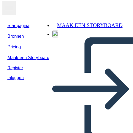
MAAK EEN STORYBOARD
Startpagina
Bronnen
Pricing
Maak een Storyboard
Register
Inloggen
Maya Did You Know Poster
Chichen-Itza Answer Key