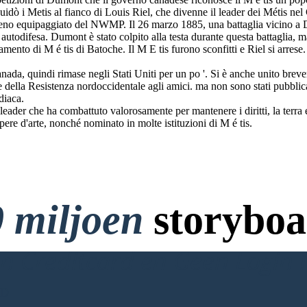
i Metis al fianco di Louis Riel, che divenne il leader dei Métis nel C
meno equipaggiato del NWMP. Il 26 marzo 1885, una battaglia vicino a 
utodifesa. Dumont è stato colpito alla testa durante questa battaglia, m
diamento di M é tis di Batoche. Il M E tis furono sconfitti e Riel si arre
anada, quindi rimase negli Stati Uniti per un po '. Si è anche unito b
 della Resistenza nordoccidentale agli amici. ma non sono stati pubblic
diaca.
eader che ha combattuto valorosamente per mantenere i diritti, la terra
pere d'arte, nonché nominato in molte istituzioni di M é tis.
 miljoen
storyboa
 Creditcard en Geen Login 
RD