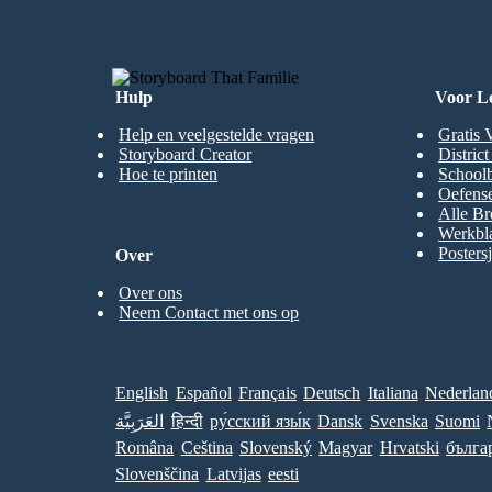
Hulp
Voor L
Help en veelgestelde vragen
Gratis 
Storyboard Creator
Distric
Hoe te printen
Schoolb
Oefense
Alle Br
Werkbl
Posters
Over
Over ons
Neem Contact met ons op
English
Español
Français
Deutsch
Italiana
Nederlan
العَرَبِيَّة
हिन्दी
ру́сский язы́к
Dansk
Svenska
Suomi
Româna
Ceština
Slovenský
Magyar
Hrvatski
бълга
Slovenščina
Latvijas
eesti