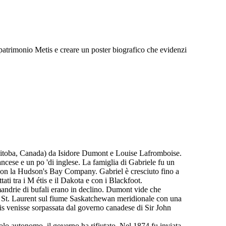
el patrimonio Metis e creare un poster biografico che evidenzi
anitoba, Canada) da Isidore Dumont e Louise Lafromboise.
ncese e un po 'di inglese. La famiglia di Gabriele fu un
 con la Hudson's Bay Company. Gabriel è cresciuto fino a
ati tra i M étis e il Dakota e con i Blackfoot.
andrie di bufali erano in declino. Dumont vide che
di St. Laurent sul fiume Saskatchewan meridionale con una
etis venisse sorpassata dal governo canadese di Sir John
lo autonomo, il governo ha rifiutato. Nel 1874 fu inviata