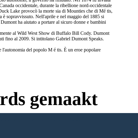
anada occidentale, durante la ribellione nord-occidentale
Duck Lake provocò la morte sia di Mounties che di Mé tis,
a è sopravvissuto. Nell'aprile e nel maggio del 1885 si
se. Dumont ha aiutato a portare al sicuro donne e bambini
revemente al Wild West Show di Buffalo Bill Cody. Dumont
ati fino al 2009. Si intitolano Gabriel Dumont Speaks.
 e l'autonomia del popolo M é tis. È un eroe popolare
rds gemaakt
Nodig om te Proberen!