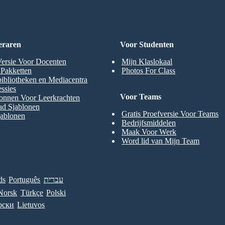
eraren
Voor Studenten
Versie Voor Docenten
Mijn Klaslokaal
t Pakketten
Photos For Class
ibliotheken en Mediacentra
ssies
Voor Teams
onnen Voor Leerkrachten
ad Sjablonen
Gratis Proefversie Voor Teams
jablonen
Bedrijfsmiddelen
Maak Voor Werk
Word lid van Mijn Team
ds
Português
עברית
Norsk
Türkçe
Polski
рски
Lietuvos