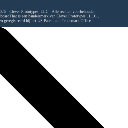
026 - Clever Prototypes, LLC - Alle rechten voorbehouden.
yboardThat is een handelsmerk van
Clever Prototypes , LLC
,
en geregistreerd bij het US Patent and Trademark Office