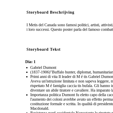
Storyboard Beschrijving
I Metis del Canada sono famosi politici, artisti, attivis
i loro successi. Questo poster parla del famoso combat
Storyboard Tekst
Dia: 1
Gabriel Dumont
(1837-1906)"Buffalo hunter, diplomat, humanitaria
Primi anni di vita Il leader di M é tis Gabriel Du
Aveva un'istruzione limitata e non sapeva leggere, m
rispettato M é famiglia caccia tis bufala. Gli hann
diventare un abile tiratore e cavaliere. Ha imparato 
Importanza politica Dumont fu eletto capo della ca
l'aumento dei coloni avrebbe avuto un effetto perma
costituzione formale e scritta. In qualità di preside
Macdonald.
Resistenza nord-occidentale Nonostante le ripetute p