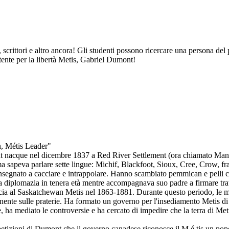
ti, scrittori e altro ancora! Gli studenti possono ricercare una persona d
tente per la libertà Metis, Gabriel Dumont!
n, Métis Leader"
mont nacque nel dicembre 1837 a Red River Settlement (ora chiamato M
a sapeva parlare sette lingue: Michif, Blackfoot, Sioux, Cree, Crow, fra
o insegnato a cacciare e intrappolare. Hanno scambiato pemmican e pelli
la diplomazia in tenera età mentre accompagnava suo padre a firmare tratt
ccia al Saskatchewan Metis nel 1863-1881. Durante questo periodo, le m
nente sulle praterie. Ha formato un governo per l'insediamento Metis 
nte, ha mediato le controversie e ha cercato di impedire che la terra di M
etizioni di Dumont che il governo canadese riconosce il M é tis un popo