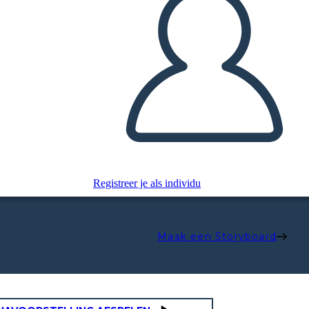
Registreer je als individu
Maak een Storyboard