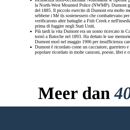
la North-West Mounted Police (NWMP). Dumont guidò 
del 1885. Il piccolo esercito di Dumont era molto 
sebbene i Mé tis sostenessero che combattevano per a
verificarono altre battaglie a Fish Creek e nell'inse
prima di fuggire negli Stati Uniti.
Più tardi la vita Dumont era un uomo ricercato in C
tornò a Batoche nel 1893. Ha dettato le sue memorie
Dumont morì nel maggio 1906 per insufficienza car
Dumont è ricordato come un cacciatore, guerriero e l
popolare ricordato in molte canzoni, poesie, libri e o
Meer dan
40
Geen Downloads, Geen
MAAK MIJN EERSTE STORYBOA