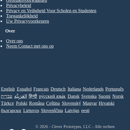
Gebruiksvoorwaarden
Privacybeleid
Privacy en Veiligheid Voor Scholen en Studenten
Toegankelijkheid
Uw Privacyvoorkeuren
Over
Over ons
Neem Contact met ons op
English
Español
Français
Deutsch
Italiana
Nederlands
Português
עברית
العَرَبِيَّة
हिन्दी
ру́сский язы́к
Dansk
Svenska
Suomi
Norsk
Türkçe
Polski
Româna
Ceština
Slovenský
Magyar
Hrvatski
български
Lietuvos
Slovenščina
Latvijas
eesti
© 2026 - Clever Prototypes, LLC - Alle rechten