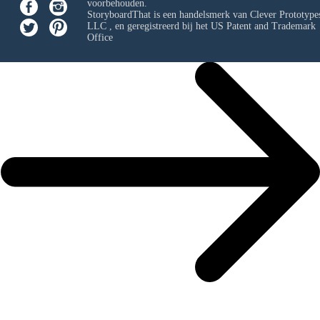
voorbehouden.
StoryboardThat is een handelsmerk van
Clever Prototypes
LLC
, en geregistreerd bij het US Patent and Trademark
Office