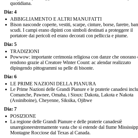
quotidiana.
Dia: 4
ABBIGLIAMENTO E ALTRI MANUFATTI
Bison nasconde coperte, vestiti, scarpe, cinture, borse, faretre, ba
scudi. I campi erano dipinti con simboli destinati a proteggere il
portatore dai pericoli ed erano decorati con pelliccia e piume.
Dia: 5
TRADIZIONI
Powwow: importante cerimonia religiosa con danze che onorano 
rendono grazie al Creatore Winter Count: ac alendar realizzato
dipingendo pittogrammi su pelle di bisonte.
Dia: 6
LE PRIME NAZIONI DELLA PIANURA
Le Prime Nazioni delle Grandi Pianure e le praterie canadesi inc
Comanche, Pawnee, Omaha, i Sioux: Dakota, Lakota e Nakota
(Assiniboine), Cheyenne, Siksika, Ojibwe
Dia: 7
POSIZIONE
La regione delle Grandi Pianure e delle praterie canadesiè
unaregioneestremamente vasta che si estende dal fiume Mississippi
Montagne Rocciose dal Texas al Canada.