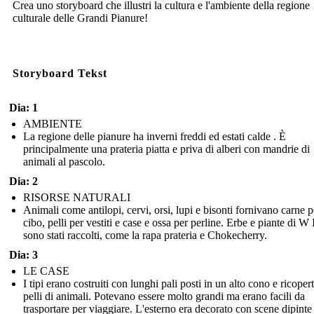
Crea uno storyboard che illustri la cultura e l'ambiente della regione
culturale delle Grandi Pianure!
Storyboard Tekst
Dia: 1
AMBIENTE
La regione delle pianure ha inverni freddi ed estati calde . È
principalmente una prateria piatta e priva di alberi con mandrie di
animali al pascolo.
Dia: 2
RISORSE NATURALI
Animali come antilopi, cervi, orsi, lupi e bisonti fornivano carne pe
cibo, pelli per vestiti e case e ossa per perline. Erbe e piante di W
sono stati raccolti, come la rapa prateria e Chokecherry.
Dia: 3
LE CASE
I tipi erano costruiti con lunghi pali posti in un alto cono e ricopert
pelli di animali. Potevano essere molto grandi ma erano facili da
trasportare per viaggiare. L'esterno era decorato con scene dipinte 