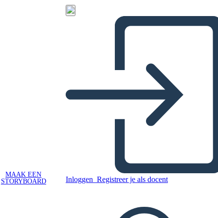
MAAK EEN
Inloggen
Registreer je als docent
STORYBOARD