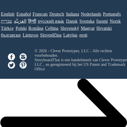
English
Español
Français
Deutsch
Italiana
Nederlands
Português
עברית
العَرَبِيَّة
हिन्दी
ру́сский язы́к
Dansk
Svenska
Suomi
Norsk
Türkçe
Polski
Româna
Ceština
Slovenský
Magyar
Hrvatski
български
Lietuvos
Slovenščina
Latvijas
eesti
© 2026 - Clever Prototypes, LLC - Alle rechten
voorbehouden.
StoryboardThat is een handelsmerk van
Clever Prototypes
LLC
, en geregistreerd bij het US Patent and Trademark
Office